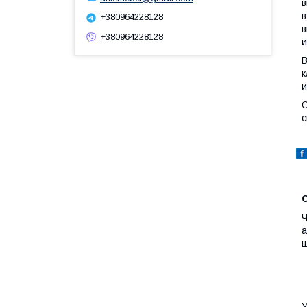
в
в
+380964228128
в
+380964228128
и
В
к
и
С
с
Ч
а
щ
У