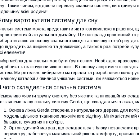
ну. Таким чином, віддаючи перевагу спальній системі, ви отримуєте
ідпочинку всієї родини!
Чому варто купити систему для сну
пальні системи можна представити як готові комплексні рішення,
арактеристик й актуального дизайну. Це насправді практичний та 
ибирати ліжко як основу спального місця та ключову інтер’єрну д
о підходить за шириною та довжиною, а також в разі потреби куп
сі елементи!
ибір меблів для спальні має бути ґрунтовним. Необхідно враховува
иробника та закінчуючи якістю швів. В нашому асортименті предста
истем. Ми ретельно вибираємо матеріали та розробляємо конструкц
 нашому каталозі з’явилися унікальні системи, які вважаються нови
З чого складається спальна система
еможливо уявити зручну систему без якісних та інноваційних склад
озглянемо нашу спальну систему Gerda, що складається з ліжка, м
Основа ліжка Gerda створена з натурального дерева для помір
модель щільною тканиною лаконічного відтінку. Мінімалістичний
більшість сучасних інтер’єрів.
Ортопедичний матрац, що складається з блоку незалежних пруж
периметру, забезпечує максимальний рівень комфорту, правильн