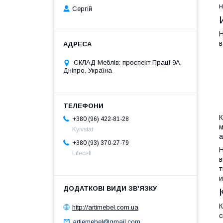
н
Сергій
Н
в
СКЛАД Меблів: проспект Праці 9А,
Дніпро, Україна
К
+380 (96) 422-81-28
м
Kyivstar
а
+380 (93) 370-27-79
Н
Lifecell
в
т
и
К
http://artimebel.com.ua
с
artiemebel@gmail.com