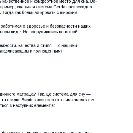
ь качественное и комфортное место для сна. Во-
апример, спальная система Gerda превосходно
 Тогда как большая кровать с широким
 заботимся о здоровье и безопасности наших
ранном виде. Но вооружившись понятной
ежности, качества и стиля — с нашими
танавливающим и полноценным!
педичного матраца? Так, це система для сну —
 та стилю. Виріб є повністю готовим комплектом,
ться з наступних елементів:
забезпечують правильну підтримку тіла під час