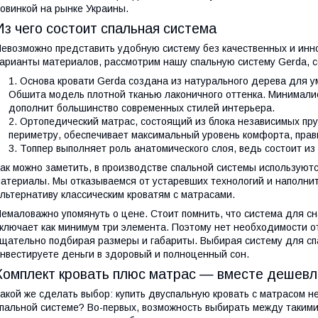
овинкой на рынке Украины.
Из чего состоит спальная система
евозможно представить удобную систему без качественных и инн
арианты материалов, рассмотрим нашу спальную систему Gerda, с
Основа кровати Gerda создана из натурального дерева для 
Обшита модель плотной тканью лаконичного оттенка. Минимали
дополнит большинство современных стилей интерьера.
Ортопедический матрас, состоящий из блока независимых пруж
периметру, обеспечивает максимальный уровень комфорта, прав
Топпер выполняет роль анатомического слоя, ведь состоит и
ак можно заметить, в производстве спальной системы используют
атериалы. Мы отказываемся от устаревших технологий и наполни
льтернативу классическим кроватям с матрасами.
емаловажно упомянуть о цене. Стоит помнить, что система для сн
ключает как минимум три элемента. Поэтому нет необходимости от
щательно подбирая размеры и габариты. Выбирая систему для спа
нвестируете деньги в здоровый и полноценный сон.
Комплект кровать плюс матрас — вместе дешевл
акой же сделать выбор: купить двуспальную кровать с матрасом 
пальной системе? Во-первых, возможность выбирать между такими 