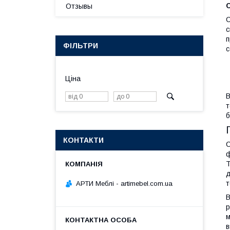
Отзывы
С
с
п
ФІЛЬТРИ
с
Ціна
В
т
б
КОНТАКТИ
С
ф
Т
д
т
АРТИ Меблі - artimebel.com.ua
В
р
м
в