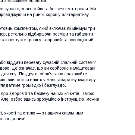
іни з масажним ефектом.
 сучасні, зносостійкі та безпечні матеріали. Ми
 впроваджуючи на ринок хорошу альтернативу
отовим комплектом, який включає як мінімум три
пер, ретельно підбираючи розміри та габарити.
ож інвестуєте гроші у здоровий та повноцінний
бо віддати перевагу сучасній спальній системі?
удово! Це означає, що ви серйозно налаштовані
 для сну. По-друге, обов’язково враховуйте
удово впишеться навіть у малогабаритну квартиру
глядатиме громіздко і безглуздо.
 про здоров’я та безпеку наших клієнтів. Також
 Але, озброївшись зрозумілою інструкцією, можна
ті, якості та стилю — з нашими спальними
повноцінним!