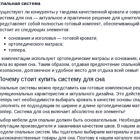
Спальная система
уществуют ли конкуренты у тандема качественной кровати и совр
истема для сна — актуальное и практичное решение для ценител
редставляет собой полностью готовый комплект, обеспечивающий
остоит из следующих элементов:
основания и изголовья — готовой кровати;
ортопедического матраса;
топпера.
 комплектации используют ортопедические матрасы и основания,
ела во время сна. Таким образом, отдавая предпочтение спальной
езопасное, долговечное и удобное место для отдыха всей семьи!
Почему стоит купить систему для сна
пальные системы можно представить как готовые комплексные ре
ункциональных характеристик и актуального дизайна. Это дейст
еперь нет необходимости выбирать кровать в качестве основы сп
ополнять ее подходящим по ширине и длине ортопедическим матр
оппер. Система для сна включает абсолютно все элементы!
ыбор мебели для спальни должен быть основательным. Необходим
епутации производителя и заканчивая качеством швов. В нашем 
одели спальных систем. Мы тщательно выбираем материалы и ра
ысококачественные товары для сна. Поэтому в нашем каталоге по