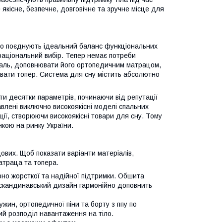
 якісне, безпечне, довговічне та зручне місце для
 що поєднують ідеальний баланс функціональних
раціональний вибір. Тепер немає потреби
еталь, доповнювати його ортопедичним матрацом,
увати топер. Система для сну містить абсолютно
ти десятки параметрів, починаючи від репутації
влені виключно високоякісні моделі спальних
ії, створюючи високоякісні товари для сну. Тому
нкою на ринку України.
ових. Щоб показати варіанти матеріалів,
атраца та топера.
но жорсткої та надійної підтримки. Обшита
 скандинавський дизайн гармонійно доповнить
ин, ортопедичної піни та борту з ппу по
ий розподіл навантаження на тіло.