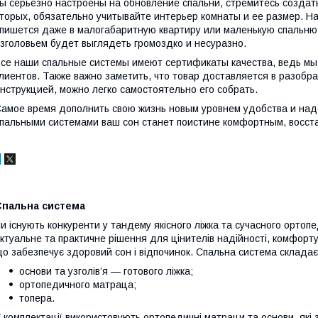
ы серьезно настроены на обновление спальни, стремитесь создат
торых, обязательно учитывайте интерьер комнаты и ее размер. Н
пишется даже в малогабаритную квартиру или маленькую спальню.
зголовьем будет выглядеть громоздко и несуразно.
се наши спальные системы имеют сертификаты качества, ведь мы
лиентов. Также важно заметить, что товар доставляется в разоб
нструкцией, можно легко самостоятельно его собрать.
амое время дополнить свою жизнь новым уровнем удобства и над
пальными системами ваш сон станет поистине комфортным, восс
Спальна система
и існують конкуренти у тандему якісного ліжка та сучасного орто
ктуальне та практичне рішення для цінителів надійності, комфорту
о забезпечує здоровий сон і відпочинок. Спальна система складає
основи та узголів’я — готового ліжка;
ортопедичного матраца;
топера.
 комплектації використовують ортопедичні матраци та основи, які 