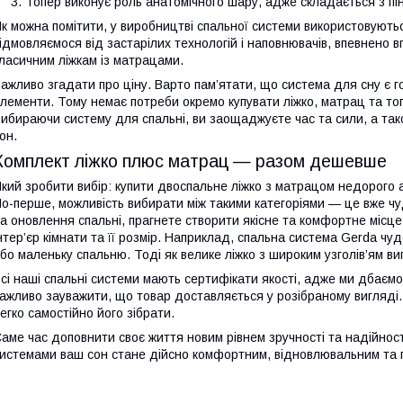
Топер виконує роль анатомічного шару, адже складається з п
к можна помітити, у виробництві спальної системи використовуються
ідмовляємося від застарілих технологій і наповнювачів, впевнено
ласичним ліжкам із матрацами.
ажливо згадати про ціну. Варто пам’ятати, що система для сну є г
лементи. Тому немає потреби окремо купувати ліжко, матрац та то
ибираючи систему для спальні, ви заощаджуєте час та сили, а так
он.
Комплект ліжко плюс матрац — разом дешевше
кий зробити вибір: купити двоспальне ліжко з матрацом недорого а
о-перше, можливість вибирати між такими категоріями — це вже ч
а оновлення спальні, прагнете створити якісне та комфортне місце
нтер’єр кімнати та її розмір. Наприклад, спальна система Gerda ч
бо маленьку спальню. Тоді як велике ліжко з широким узголів’ям ви
сі наші спальні системи мають сертифікати якості, адже ми дбаємо
ажливо зауважити, що товар доставляється у розібраному вигляді.
егко самостійно його зібрати.
аме час доповнити своє життя новим рівнем зручності та надійнос
истемами ваш сон стане дійсно комфортним, відновлювальним та 