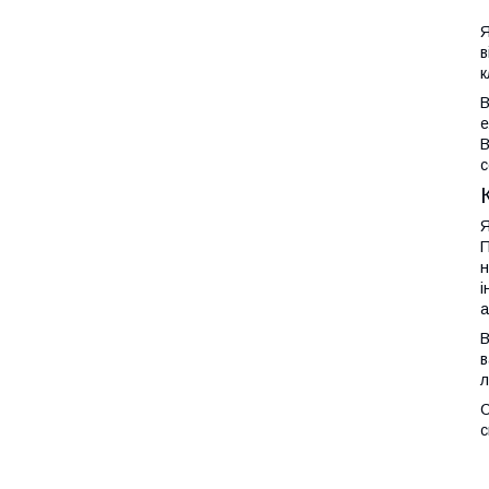
Я
в
к
В
е
В
с
Я
П
н
і
а
В
в
л
С
с