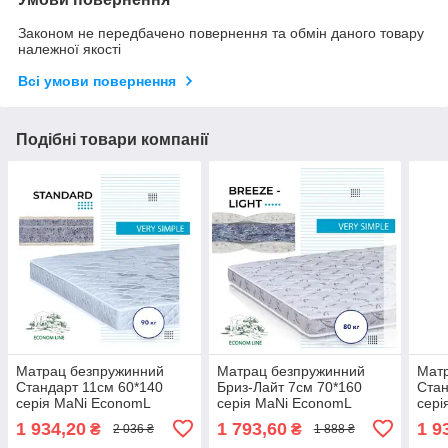
Законом не передбачено повернення та обмін даного товару
належної якості
Всі умови повернення
Подібні товари компанії
Матрац безпружинний
Матрац безпружинний
Мат
Стандарт 11см 60*140
Бриз-Лайт 7см 70*160
Стан
серія MaNi EconomL
серія MaNi EconomL
сері
1 934,20
1 793,60
1 9
₴
₴
2 036 ₴
1 888 ₴