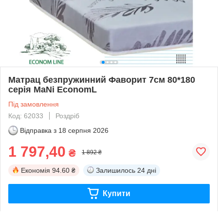
Матрац безпружинний Фаворит 7см 80*180
серія MaNi EconomL
Під замовлення
Код: 62033
Роздріб
Відправка з
18 серпня 2026
1 797,40
₴
1 892 ₴
Економія
94.60 ₴
Залишилось
24 дні
Купити