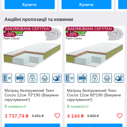
Купити
Купити
Акційні пропозиції та новинки
ВАКУМОВАНА СКРУТКА!
ВАКУМОВАНА СКРУТКА!
–26%
–26%
Матрац безпружиний Teen
Матрац безпружиний Teen
Cocos 12см 70*190 (Вакумне
Cocos 12см 80*190 (Вакумне
скручування!)
скручування!)
В наявності
В наявності
3 737,74
4 144
₴
₴
5 051 ₴
5 600 ₴