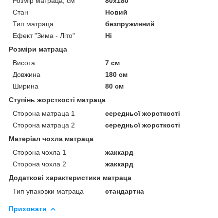
Розмір матраца, см
80х180
Стан
Новий
Тип матраца
безпружинний
Ефект "Зима - Літо"
Ні
Розміри матраца
Висота
7 см
Довжина
180 см
Ширина
80 см
Ступінь жорсткості матраца
Сторона матраца 1
середньої жорсткості
Сторона матраца 2
середньої жорсткості
Матеріал чохла матраца
Сторона чохла 1
жаккард
Сторона чохла 2
жаккард
Додаткові характеристики матраца
Тип упаковки матраца
стандартна
Приховати