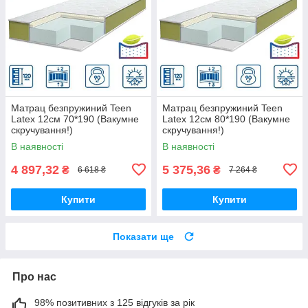
Матрац безпружиний Teen
Матрац безпружиний Teen
Latex 12см 70*190 (Вакумне
Latex 12см 80*190 (Вакумне
скручування!)
скручування!)
В наявності
В наявності
4 897,32
5 375,36
₴
₴
6 618 ₴
7 264 ₴
Купити
Купити
Показати ще
Про нас
98% позитивних з 125 відгуків за рік