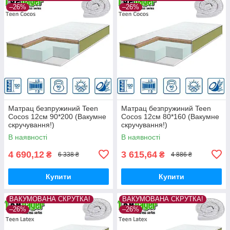
–26%
–26%
Матрац безпружиний Teen
Матрац безпружиний Teen
Cocos 12см 90*200 (Вакумне
Cocos 12см 80*160 (Вакумне
скручування!)
скручування!)
В наявності
В наявності
4 690,12
3 615,64
₴
₴
6 338 ₴
4 886 ₴
Купити
Купити
ВАКУМОВАНА СКРУТКА!
ВАКУМОВАНА СКРУТКА!
–26%
–26%