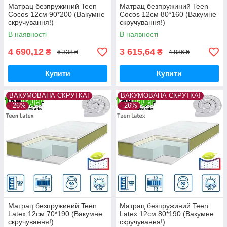
Матрац безпружиний Teen
Матрац безпружиний Teen
Cocos 12см 90*200 (Вакумне
Cocos 12см 80*160 (Вакумне
скручування!)
скручування!)
В наявності
В наявності
4 690,12
3 615,64
₴
₴
6 338 ₴
4 886 ₴
Купити
Купити
ВАКУМОВАНА СКРУТКА!
ВАКУМОВАНА СКРУТКА!
–26%
–26%
Матрац безпружиний Teen
Матрац безпружиний Teen
Latex 12см 70*190 (Вакумне
Latex 12см 80*190 (Вакумне
скручування!)
скручування!)