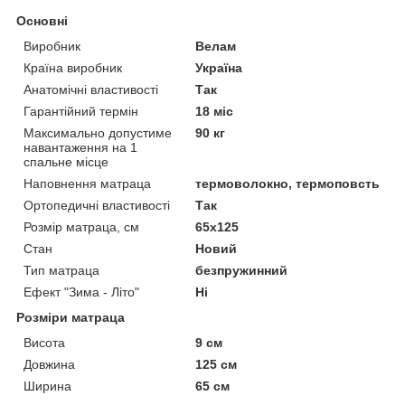
Основні
Виробник
Велам
Країна виробник
Україна
Анатомічні властивості
Так
Гарантійний термін
18 міс
Максимально допустиме
90 кг
навантаження на 1
спальне місце
Наповнення матраца
термоволокно, термоповсть
Ортопедичні властивості
Так
Розмір матраца, см
65х125
Стан
Новий
Тип матраца
безпружинний
Ефект "Зима - Літо"
Ні
Розміри матраца
Висота
9 см
Довжина
125 см
Ширина
65 см