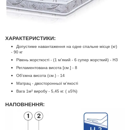
ХАРАКТЕРИСТИКИ:
Допустиме навантаження на одне спальне місце (кг)
- 90 кг
Рiвень жорсткостi - (1 м'який - 6 супер жорсткий) - H3
Регламентована висота [cм.] - 8
Об'ємна висота (см.) - 14
Матрац - двосторонньої м'якості
Вага 1м² виробу - 5,45 кг. ( ±5%)
НАПОВНЕННЯ: