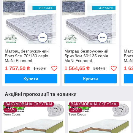
Матрац безпружинний
Матрац безпружинний
Мат
Бриз 9см 70*130 серія
Бриз 9см 60*135 серія
Бриз
MaNi EconomL
MaNi EconomL
MaN
1 757,50
1 564,65
1 6
₴
₴
1 850 ₴
1 647 ₴
Купити
Купити
Акційні пропозиції та новинки
ВАКУМОВАНА СКРУТКА!
ВАКУМОВАНА СКРУТКА!
–26%
–26%