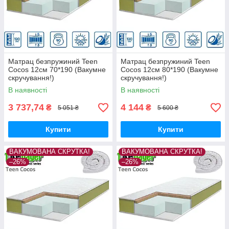
Матрац безпружиний Teen
Матрац безпружиний Teen
Cocos 12см 70*190 (Вакумне
Cocos 12см 80*190 (Вакумне
скручування!)
скручування!)
В наявності
В наявності
3 737,74
4 144
₴
₴
5 051 ₴
5 600 ₴
Купити
Купити
ВАКУМОВАНА СКРУТКА!
ВАКУМОВАНА СКРУТКА!
–26%
–26%