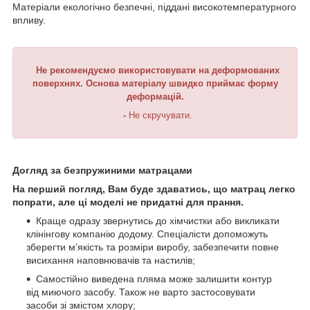
Матеріали екологічно безпечні, піддані високотемпературного
впливу.
Не рекомендуємо використовувати на деформованих
поверхнях. Основа матеріалу швидко приймає форму
деформацій.
-
Не скручувати.
Догляд за безпружиними матрацами
На
перший погляд, Вам
буде здаватись, що матрац легко
попрати,
але ці моделі не придатні для прання.
Краще одразу звернутись до хімчистки або викликати
клінінгову компанію додому. Спеціалісти допоможуть
зберегти м’якість та розміри виробу, забезпечити повне
висихання наповнювачів та настилів;
Самостійно виведена пляма може залишити контур
від миючого засобу. Також не варто застосовувати
засоби зі змістом хлору;