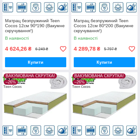
Матрац безпружиний Teen
Матрац безпружиний Teen
Cocos 12см 90*190 (Вакумне
Cocos 12см 80*200 (Вакумне
скручування!)
скручування!)
В наявності
В наявності
4 624,26
4 289,78
₴
₴
6 249 ₴
5 797 ₴
Купити
Купити
ВАКУМОВАНА СКРУТКА!
ВАКУМОВАНА СКРУТКА!
–26%
–26%