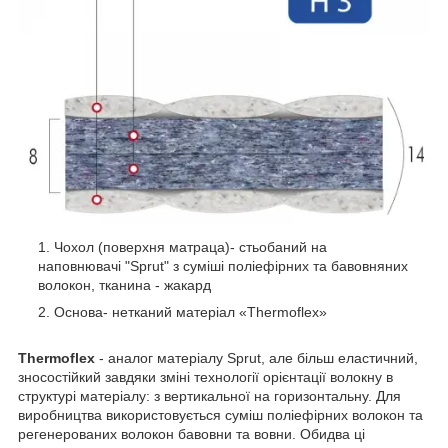
Чохол (поверхня матраца)- стьобаний на
наповнювачі "Sprut" з суміші поліефірних та бавовняних
волокон, тканина - жакард
Основа- нетканий матеріал «Thermoflex»
Thermoflex
- аналог матеріалу Sprut, але більш еластичний,
зносостійкий завдяки зміні технології орієнтації волокну в
структурі матеріалу: з вертикальної на горизонтальну. Для
виробництва використовується суміш поліефірних волокон та
регенерованих волокон бавовни та вовни. Обидва ці