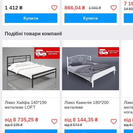
7 1
1 412
866,04
₴
₴
1 031 ₴
14 65
Купити
Купити
Подібні товари компанії
Ліжко Хайфа 140*190
Ліжко Камелія 180*200
Ліжк
металеве LOFT
металеве
мета
нога
8 735,25
8 144,35
від
₴
від
₴
від
від 9 195 ₴
від 8 573 ₴
від 8