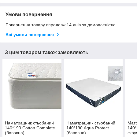
Умови повернення
Повернення товару впродовж 14 днів за домовленістю
Всі умови повернення
З цим товаром також замовляють
Наматрацник стьобаний
Наматрацник стьобаний
Матр
140*190 Cotton Complete
140*190 Aqua Protect
140*
(бавовна)
(бавовна)
скру