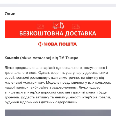
Опис
Камелія (ліжко металеве) від ТМ Тенеро
Ліжко представлена в варіації односпального, полуторного і
двоспального ложі. Однак, зверніть увагу, що у двоспальним
версії, вензелі розташовуються симетрично, на відміну від
маленької «сестрички». Модель представлена у всіх кольорах
нашої палітри, вибирайте з задоволенням. Ліжко чудово
впишеться в інтер'єр дорослої спальні і дитячій кімнаті буде
доречна. Додасть затишку та невимушеності інтер'єрів готелів,
будинків відпочинку і дитячих оздоровниць.