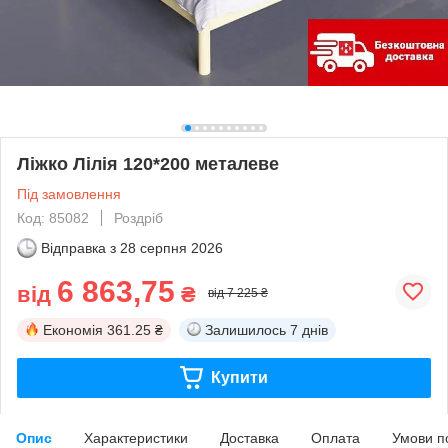
Ліжко Лілія 120*200 металеве
Під замовлення
Код: 85082
Роздріб
Відправка з
28 серпня 2026
6 863,75
від
₴
від 7 225 ₴
Економія
361.25 ₴
Залишилось
7 днів
Купити
Опис
Характеристики
Доставка
Оплата
Умови п