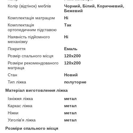
Колір (відтінок) меблів
Чорний, Білий, Коричневий,
Бежевий
Комплектація матрацом
Ні
Комплектація
Так
ортопедичним підставою
Наявність підйомного
Ні
механізму
Покриття
Емаль
Розмір спального місця
120х200
Розміри рекомендованого
120х200
матраца
Стан
Новий
Тип ліжка
полуторне
Матеріал виготовлення ліжка
Ізніжжя ліжка
метал
Каркас ліжка
метал
Ніжки
метал
Узголів'я ліжка
метал
Розміри спального місця