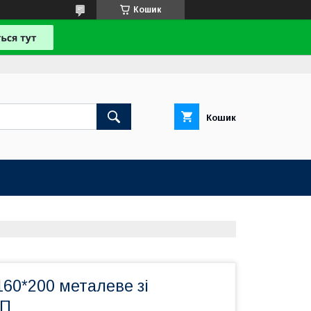
Кошик
Кошик
160*200 металеве зі
СП