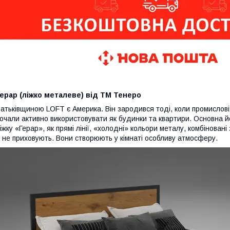
ерар (ліжко металеве) від ТМ Тенеро
атьківщиною LOFT є Америка. Він зародився тоді, коли промислові
очали активно використовувати як будинки та квартири. Основна йо
іжку «Герар», як прямі лінії, «холодні» кольори металу, комбінован
 не приховують. Вони створюють у кімнаті особливу атмосферу.