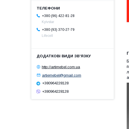
+380 (96) 422-81-28
Kyivstar
+380 (93) 370-27-79
Lifecell
Г
Б
п
http://artimebel.com.ua
л
artiemebel@gmail.com
а
+380964228128
+380964228128