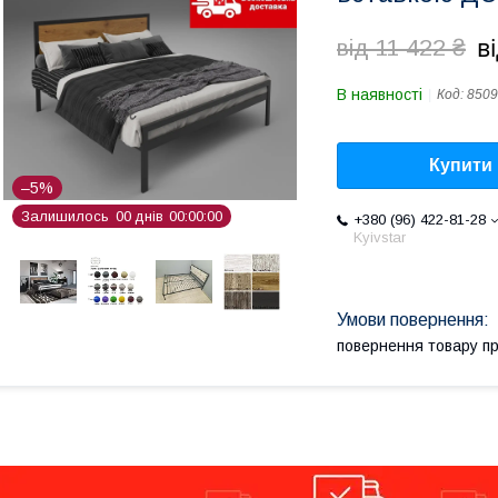
в
від 11 422 ₴
В наявності
Код:
8509
Купити
–5%
Залишилось
0
0
днів
0
0
0
0
0
0
+380 (96) 422-81-28
Kyivstar
повернення товару п