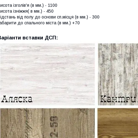
исота ізголів'я (в мм.) - 1100
исота ізніжжя( в мм.) - 450
ідстань від полу до основи сп.місця (в мм.) - 300
абарити до спального міста (в мм.) +70
Варіанти вставки ДСП: