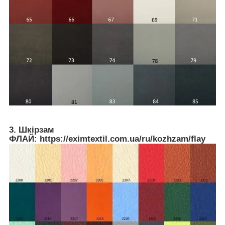
3. Шкірзам
ФЛАЙ: https://eximtextil.com.ua/ru/kozhzam/flay