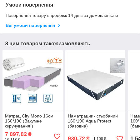
Умови повернення
Повернення товару впродовж 14 днів за домовленістю
Всі умови повернення
З цим товаром також замовляють
Матрац City Mono 16см
Наматрацник стьобаний
Нама
160*190 (Вакумне
160*190 Aqua Protect
160*
скручування!)
(бавовна)
(бав
7 897,82
₴
930,72
1 5
₴
1 108 ₴
16 118 ₴