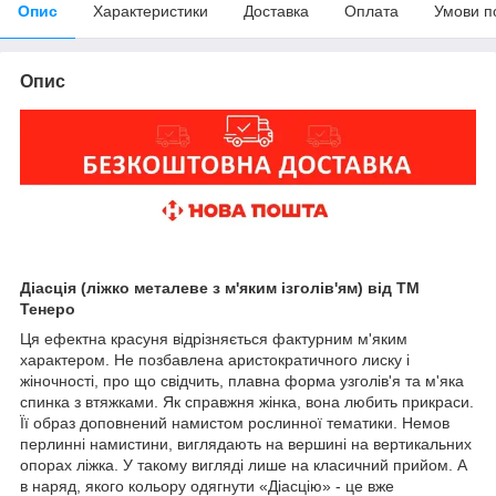
Опис
Характеристики
Доставка
Оплата
Умови п
Опис
Діасція (ліжко металеве з м'яким ізголів'ям) від ТМ
Тенеро
Ця ефектна красуня відрізняється фактурним м'яким
характером. Не позбавлена аристократичного лиску і
жіночності, про що свідчить, плавна форма узголів'я та м'яка
спинка з втяжками. Як справжня жінка, вона любить прикраси.
Її образ доповнений намистом рослинної тематики. Немов
перлинні намистини, виглядають на вершині на вертикальних
опорах ліжка. У такому вигляді лише на класичний прийом. А
в наряд, якого кольору одягнути «Діасцію» - це вже