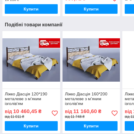
Купити
Купити
Подібні товари компанії
Ліжко Діасція 120*190
Ліжко Діасція 160*200
Ліжк
металеве з м'яким
металеве з м'яким
мета
ізголів'ям
ізголів'ям
ізгол
10 460,45
11 160,60
від
₴
від
₴
від
від 11 011 ₴
від 11 748 ₴
від 1
Купити
Купити