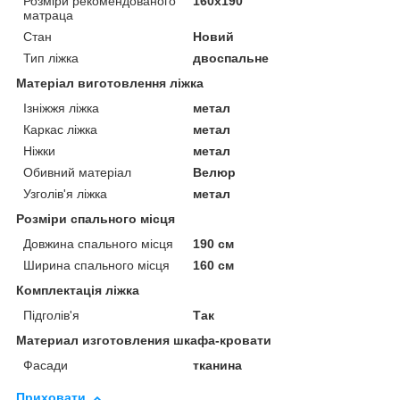
Розміри рекомендованого
160х190
матраца
Стан
Новий
Тип ліжка
двоспальне
Матеріал виготовлення ліжка
Ізніжжя ліжка
метал
Каркас ліжка
метал
Ніжки
метал
Обивний матеріал
Велюр
Узголів'я ліжка
метал
Розміри спального місця
Довжина спального місця
190 см
Ширина спального місця
160 см
Комплектація ліжка
Підголів'я
Так
Материал изготовления шкафа-кровати
Фасади
тканина
Приховати