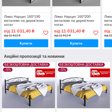
Ліжко Нарцис 160*190
Ліжко Нарцис 160*200
Ліжк
металеве на дерев'яних
металеве на дерев'яних
мета
ногах
ногах
нога
11 031,40
11 031,40
від
₴
від
₴
від
від 11 612 ₴
від 11 612 ₴
від 1
Купити
Купити
Акційні пропозиції та новинки
БЕЗКОШТОВНА ДОСТАВКА
БЕЗКОШТОВНА ДОСТАВКА
–5%
–5%