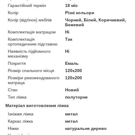
Гарантійний термін
18 міс
Колір
Різні кольори
Колір (відтінок) меблів
Чорний, Білий, Коричневий,
Бежевий
Комплектація матрацом
Ні
Комплектація
Так
ортопедичним підставою
Наявність підйомного
Ні
механізму
Покриття
Емаль
Розмір спального місця
120х200
Розміри рекомендованого
120х200
матраца
Стан
Новий
Тип ліжка
полуторне
Матеріал виготовлення ліжка
Ізніжжя ліжка
метал
Каркас ліжка
метал
Ніжки
натуральне дерево