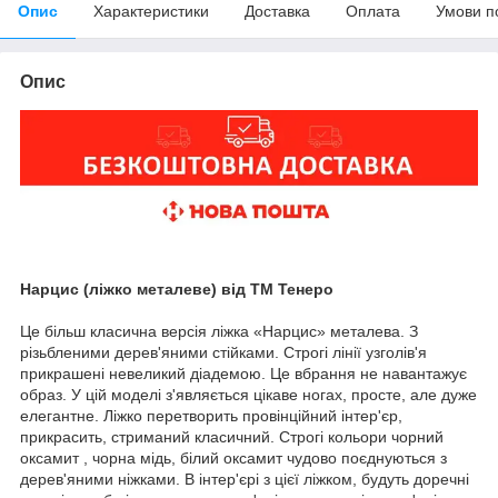
Опис
Характеристики
Доставка
Оплата
Умови п
Опис
Нарцис (ліжко металеве) від ТМ Тенеро
Це більш класична версія ліжка «Нарцис» металева. З
різьбленими дерев'яними стійками. Строгі лінії узголів'я
прикрашені невеликий діадемою. Це вбрання не навантажує
образ. У цій моделі з'являється цікаве ногах, просте, але дуже
елегантне. Ліжко перетворить провінційний інтер'єр,
прикрасить, стриманий класичний. Строгі кольори чорний
оксамит , чорна мідь, білий оксамит чудово поєднуються з
дерев'яними ніжками. В інтер'єрі з цієї ліжком, будуть доречні