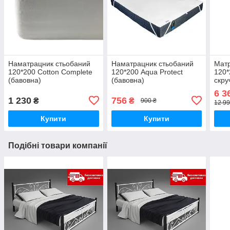
Наматрацник стьобаний
Наматрацник стьобаний
Матр
120*200 Cotton Complete
120*200 Aqua Protect
120*
(бавовна)
(бавовна)
скру
6 3
1 230
756
₴
₴
900 ₴
12 99
Купити
Купити
Подібні товари компанії