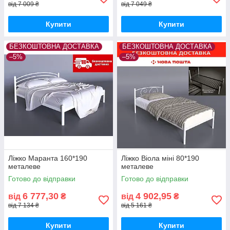
від 7 009 ₴
від 7 049 ₴
Купити
Купити
БЕЗКОШТОВНА ДОСТАВКА
БЕЗКОШТОВНА ДОСТАВКА
–5%
–5%
Ліжко Маранта 160*190
Ліжко Віола міні 80*190
металеве
металеве
Готово до відправки
Готово до відправки
6 777,30
4 902,95
від
₴
від
₴
від 7 134 ₴
від 5 161 ₴
Купити
Купити