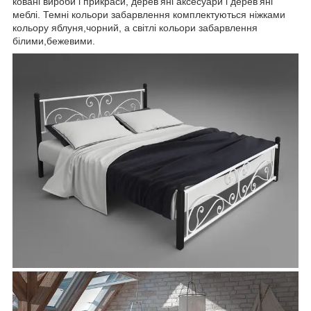
ковані вироби і прикраси, дерев'яні аксесуари і дерев'яні
меблі. Темні кольори забарвлення комплектуються ніжками
кольору яблуня,чорний, а світлі кольори забарвлення
білими,бежевими.