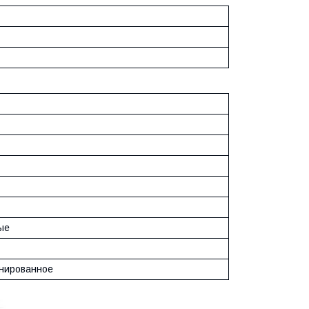
ые
нированное