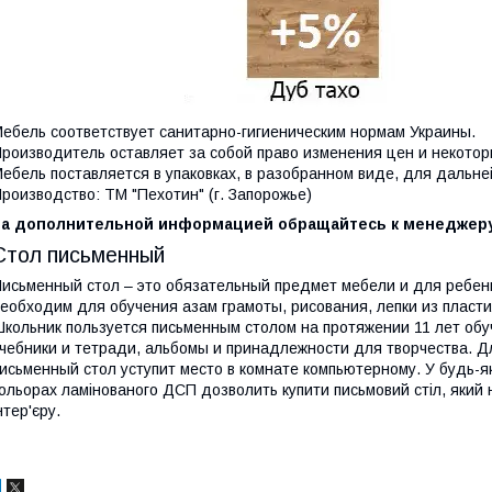
ебель соответствует санитарно-гигиеническим нормам Украины.
роизводитель оставляет за собой право изменения цен и некото
ебель поставляется в упаковках, в разобранном виде, для дальн
роизводство: ТМ "Пехотин" (г. Запорожье)
За дополнительной информацией обращайтесь к менеджеру
Стол письменный
исьменный стол – это обязательный предмет мебели и для ребенк
еобходим для обучения азам грамоты, рисования, лепки из пласти
кольник пользуется письменным столом на протяжении 11 лет об
чебники и тетради, альбомы и принадлежности для творчества. Д
исьменный стол уступит место в комнате компьютерному. У будь-я
ольорах ламінованого ДСП дозволить купити письмовий стіл, який
нтер'єру.