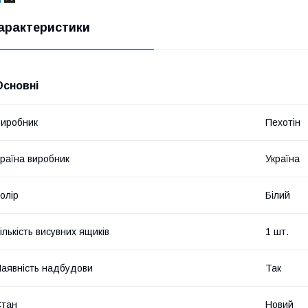
арактеристики
Основні
иробник
Пехотін
раїна виробник
Україна
олір
Білий
ількість висувних ящиків
1 шт.
аявність надбудови
Так
Стан
Новий