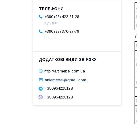
+380 (96) 422-81-28
Kyivstar
+380 (93) 370-27-79
Lifecell
http://artimebel.com.ua
artiemebel@gmail.com
+380964228128
+380964228128