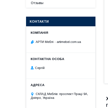
Отзывы
КОНТАКТИ
АРТИ Меблі - artimebel.com.ua
Сергій
СКЛАД Меблів: проспект Праці 9А,
Дніпро, Україна