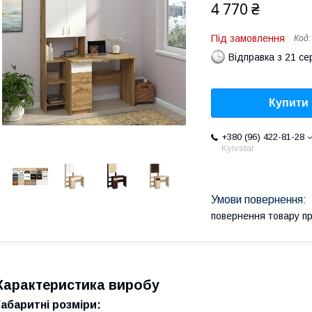
4 770 ₴
Під замовлення
Код
Відправка з 21 се
Купити
+380 (96) 422-81-28
Kyivstar
повернення товару п
Характеристика виробу
Габаритні розміри: