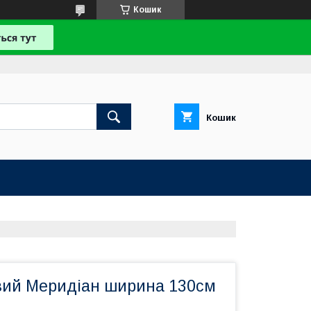
Кошик
Кошик
вий Меридіан ширина 130см