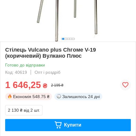
Стілець Vulcano plus Сhгоме V-19
(коричневий) Вулканo Плюс
Готово до відправки
Код: 40619
Опт і роздріб
1 646,25
₴
2 195 ₴
Економія
548.75 ₴
Залишилось
24 дні
2 130 ₴
від 2 шт.
Купити