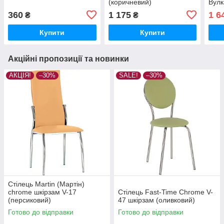
(коричневий)
Вул
360
1 175
1 6
₴
₴
Купити
Купити
Акційні пропозиції та новинки
АКЦІЯ!
–30%
SALE!
–30%
Стілець Martin (Мартін)
chrome шкірзам V-17
Стілець Fast-Time Chrome V-
(персиковий)
47 шкірзам (оливковий)
Готово до відправки
Готово до відправки