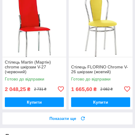
Стілець Martin (Мартін)
chrome шкірзам V-27
Стілець FLORINO Chrome V-
(червоний)
26 шкірзам (жовтий)
Готово до відправки
Готово до відправки
2 048,25
1 665,60
₴
₴
2 731 ₴
2 082 ₴
Купити
Купити
Показати ще