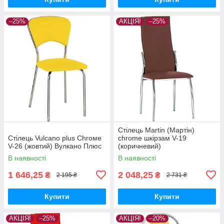
–25%
АКЦІЯ!
–25%
Стілець Martin (Мартін)
Стілець Vulcano plus Сhгоме
chrome шкірзам V-19
V-26 (жовтий) Вулканo Плюс
(коричневий)
В наявності
В наявності
1 646,25
2 048,25
₴
₴
2 195 ₴
2 731 ₴
Купити
Купити
АКЦІЯ!
–25%
АКЦІЯ!
–20%