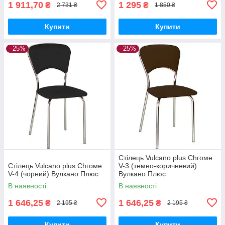
1 911,70
1 295
₴
₴
2 731 ₴
1 850 ₴
Купити
Купити
–25%
–25%
Стілець Vulcano plus Сhгоме
Стілець Vulcano plus Сhгоме
V-3 (темно-коричневий)
V-4 (чорний) Вулкано Плюс
Вулкано Плюс
В наявності
В наявності
1 646,25
1 646,25
₴
₴
2 195 ₴
2 195 ₴
Купити
Купити