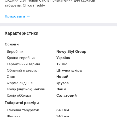
Сидіння D34 Новий Стиль призначений для каркасів
табуретів: Chico і Teddy
Приховати
Характеристики
Основні
Виробник
Nowy Styl Group
Країна виробник
Україна
Гарантійний термін
12 міс
Обивний матеріал
Штучна шкіра
Стан
Новий
Форма сидіння
кругла
Колір (відтінок) меблів
Лайм
Колір оббивки
Салатовий
Габаритні розміри
Глибина табуретки
340 мм
Ширина
340 мм