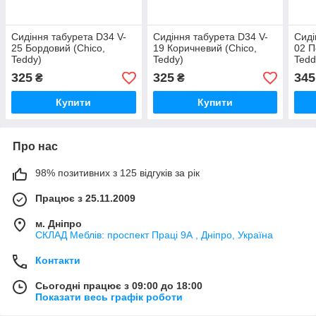
Сидіння табурета D34 V-
Сидіння табурета D34 V-
Сиді
25 Бордовий (Chico,
19 Коричневий (Chico,
02 П
Teddy)
Teddy)
Tedd
325
325
345
₴
₴
Купити
Купити
Про нас
98% позитивних з 125 відгуків за рік
Працює з 25.11.2009
м. Дніпро
СКЛАД Меблів: проспект Праці 9А , Дніпро, Україна
Контакти
Сьогодні працює з 09:00 до 18:00
Показати весь графік роботи