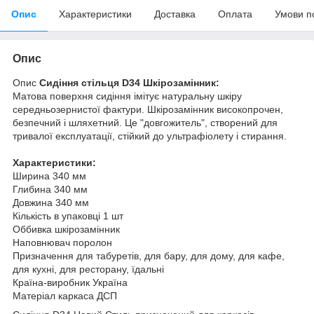
Опис
Характеристики
Доставка
Оплата
Умови п
Опис
Опис
Сидіння стільця D34 Шкірозамінник:
Матова поверхня сидіння імітує натуральну шкіру
середньозернистої фактури. Шкірозамінник високопрочен,
безпечний і шляхетний. Це "довгожитель", створений для
тривалої експлуатації, стійкий до ультрафіолету і стирання.
Характеристики:
Ширина 340 мм
Глибина 340 мм
Довжина 340 мм
Кількість в упаковці 1 шт
Оббивка шкірозамінник
Наповнювач поролон
Призначення для табуретів, для бару, для дому, для кафе,
для кухні, для ресторану, їдальні
Країна-виробник Україна
Матеріал каркаса ДСП