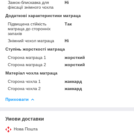
Замок-блискавка для
Ні
фіксації знімного чохла
Додаткові характеристики матраца
Підвищена стійкість
Так
матраца до сторонніх
запахів
Знімний чохол матраца
Ні
Ступінь жорсткості матраца
Сторона матраца 1
жорсткий
Сторона матраца 2
жорсткий
Матеріал чохла матраца
Сторона чохла 1
жаккард
Сторона чохла 2
жаккард
Приховати
Умови доставки
Нова Пошта