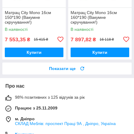
Матрац City Mono 16см
Матрац City Mono 16см
150*190 (Вакумне
160*190 (Вакумне
скручування!)
скручування!)
В наявності
В наявності
7 553,35
7 897,82
₴
₴
15 415 ₴
16 118 ₴
Купити
Купити
Показати ще
Про нас
98% позитивних з 125 відгуків за рік
Працює з 25.11.2009
м. Дніпро
СКЛАД Меблів: проспект Праці 9А , Дніпро, Україна