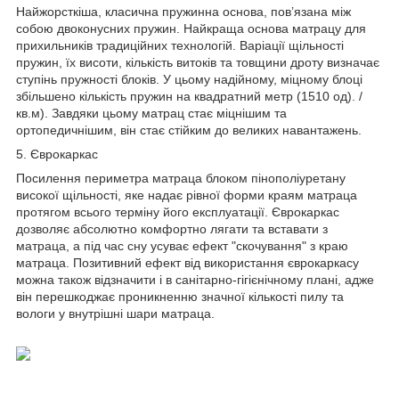
Найжорсткіша, класична пружинна основа, пов’язана між
собою двоконусних пружин. Найкраща основа матрацу для
прихильників традиційних технологій. Варіації щільності
пружин, їх висоти, кількість витоків та товщини дроту визначає
ступінь пружності блоків. У цьому надійному, міцному блоці
збільшено кількість пружин на квадратний метр (1510 од). /
кв.м). Завдяки цьому матрац стає міцнішим та
ортопедичнішим, він стає стійким до великих навантажень.
5. Єврокаркас
Посилення периметра матраца блоком пінополіуретану
високої щільності, яке надає рівної форми краям матраца
протягом всього терміну його експлуатації. Єврокаркас
дозволяє абсолютно комфортно лягати та вставати з
матраца, а під час сну усуває ефект "скочування" з краю
матраца. Позитивний ефект від використання єврокаркасу
можна також відзначити і в санітарно-гігієнічному плані, адже
він перешкоджає проникненню значної кількості пилу та
вологи у внутрішні шари матраца.