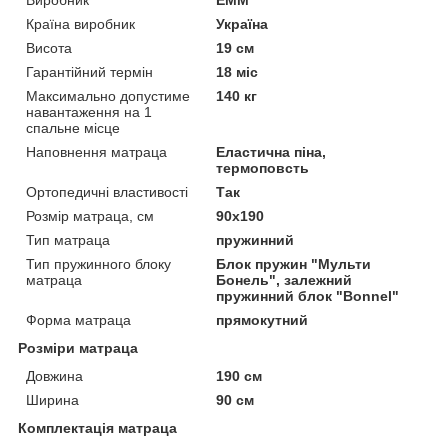
Країна виробник
Україна
Висота
19 см
Гарантійний термін
18 міс
Максимально допустиме
140 кг
навантаження на 1
спальне місце
Наповнення матраца
Еластична піна,
термоповсть
Ортопедичні властивості
Так
Розмір матраца, см
90х190
Тип матраца
пружинний
Тип пружинного блоку
Блок пружин "Мульти
матраца
Бонель", залежний
пружинний блок "Вonnel"
Форма матраца
прямокутний
Розміри матраца
Довжина
190 см
Ширина
90 см
Комплектація матраца