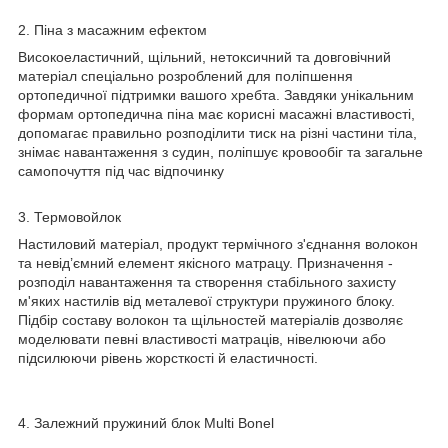
2. Піна з масажним ефектом
Високоеластичний, щільний, нетоксичний та довговічний
матеріал спеціально розроблений для поліпшення
ортопедичної підтримки вашого хребта. Завдяки унікальним
формам ортопедична піна має корисні масажні властивості,
допомагає правильно розподілити тиск на різні частини тіла,
знімає навантаження з судин, поліпшує кровообіг та загальне
самопочуття під час відпочинку
3. Термовойлок
Настиловий матеріал, продукт термічного з'єднання волокон
та невід’ємний елемент якісного матрацу. Призначення -
розподіл навантаження та створення стабільного захисту
м'яких настилів від металевої структури пружиного блоку.
Підбір составу волокон та щільностей матеріалів дозволяє
моделювати певні властивості матраців, нівелюючи або
підсилюючи рівень жорсткості й еластичності.
4. Залежний пружиний блок Multi Bonel