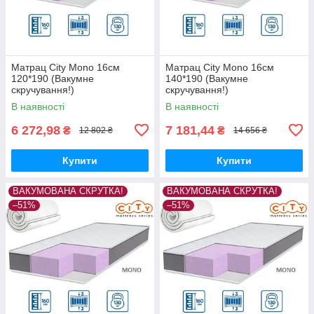
Матрац City Mono 16см
Матрац City Mono 16см
120*190 (Вакумне
140*190 (Вакумне
скручування!)
скручування!)
В наявності
В наявності
6 272,98
7 181,44
₴
₴
12 802 ₴
14 656 ₴
Купити
Купити
ВАКУМОВАНА СКРУТКА!
ВАКУМОВАНА СКРУТКА!
–51%
–51%