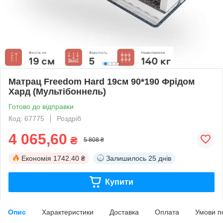
Матрац Freedom Hard 19cм 90*190 Фрідом
Хард (Мультібоннель)
Готово до відправки
Код: 67775
Роздріб
4 065,60
₴
5 808 ₴
Економія
1742.40 ₴
Залишилось
25 днів
Купити
Опис
Характеристики
Доставка
Оплата
Умови п