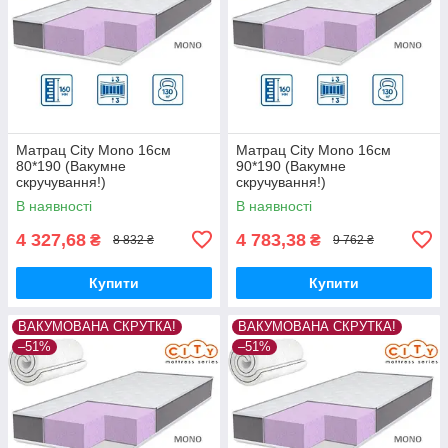
Матрац City Mono 16см
Матрац City Mono 16см
80*190 (Вакумне
90*190 (Вакумне
скручування!)
скручування!)
В наявності
В наявності
4 327,68
4 783,38
₴
₴
8 832 ₴
9 762 ₴
Купити
Купити
ВАКУМОВАНА СКРУТКА!
ВАКУМОВАНА СКРУТКА!
–51%
–51%