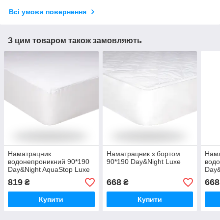
Всі умови повернення
З цим товаром також замовляють
Наматрацник
Наматрацник з бортом
Нам
водонепроникний 90*190
90*190 Day&Night Luxe
водо
Day&Night AquaStop Luxe
Day&
819
668
668
₴
₴
Купити
Купити