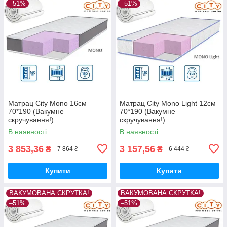
–51%
–51%
Матрац City Mono 16см
Матрац City Mono Light 12см
70*190 (Вакумне
70*190 (Вакумне
скручування!)
скручування!)
В наявності
В наявності
3 853,36
3 157,56
₴
₴
7 864 ₴
6 444 ₴
Купити
Купити
ВАКУМОВАНА СКРУТКА!
ВАКУМОВАНА СКРУТКА!
–51%
–51%