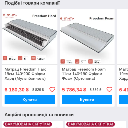
Подібні товари компанії
Матрац Freedom Hard
Матрац Freedom Foam
Мат
19cм 140*200 Фрідом
11cм 140*190 Фрідом
19см
Хард (Мультібоннель)
Фоам (Ортопена)
Хард
6 180,30
5 786,34
6 4
₴
₴
8 829 ₴
8 386 ₴
Купити
Купити
Акційні пропозиції та новинки
ВАКУМОВАНА СКРУТКА!
ВАКУМОВАНА СКРУТКА!