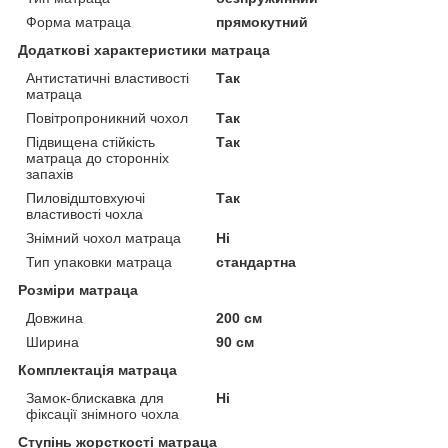
Форма матраца
прямокутний
Додаткові характеристики матраца
Антистатичні властивості
Так
матраца
Повітропроникний чохол
Так
Підвищена стійкість
Так
матраца до сторонніх
запахів
Пиловідштовхуючі
Так
властивості чохла
Знімний чохол матраца
Ні
Тип упаковки матраца
стандартна
Розміри матраца
Довжина
200 см
Ширина
90 см
Комплектація матраца
Замок-блискавка для
Ні
фіксації знімного чохла
Ступінь жорсткості матраца