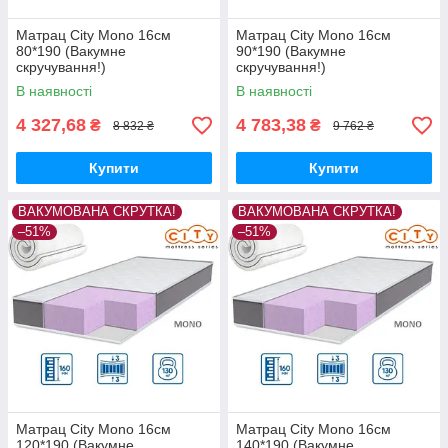
Матрац City Mono 16см
Матрац City Mono 16см
80*190 (Вакумне
90*190 (Вакумне
скручування!)
скручування!)
В наявності
В наявності
4 327,68
4 783,38
₴
₴
8 832 ₴
9 762 ₴
Купити
Купити
ВАКУМОВАНА СКРУТКА!
ВАКУМОВАНА СКРУТКА!
–51%
–51%
Матрац City Mono 16см
Матрац City Mono 16см
120*190 (Вакумне
140*190 (Вакумне