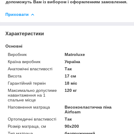
допоможуть Вам із вибором і оформленням замовлення.
Приховати
Характеристики
Основні
Виробник
Matroluxe
Країна виробник
Україна
Анатомічні властивості
Так
Висота
17 см
Гарантійний термін
18 міс
Максимально допустиме
120 кг
навантаження на 1
спальне місце
Наповнення матраца
Високоеластична піна
Airfoam
Ортопедичні властивості
Так
Розмір матраца, см
90х200
Тип матраца
безпружинний