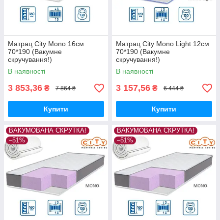
Матрац City Mono 16см
Матрац City Mono Light 12см
70*190 (Вакумне
70*190 (Вакумне
скручування!)
скручування!)
В наявності
В наявності
3 853,36
3 157,56
₴
₴
7 864 ₴
6 444 ₴
Купити
Купити
ВАКУМОВАНА СКРУТКА!
ВАКУМОВАНА СКРУТКА!
–51%
–51%