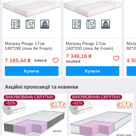
Матрац Рондо 17см
Матрац Рондо 17см
Мат
140*190 (піна Air Foam)
140*200 (піна Air Foam)
80*2
7 346,16
₴
7 165,44
4 5
₴
9 952 ₴
10 203 ₴
Купити
Купити
Акційні пропозиції та новинки
ВАКУМОВАНА СКРУТКА!
ВАКУМОВАНА СКРУТКА!
–51%
–51%