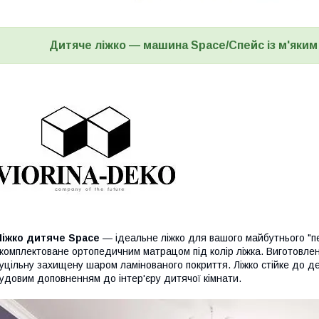
Дитяче ліжко — машина
Space/Спейс
із м'яким
Ліжко дитяче Space
— ідеальне ліжко для вашого майбутнього "пер
комплектоване ортопедичним матрацом під колір ліжка. Виготовлена
уцільну захищену шаром ламінованого покриття. Ліжко стійке до 
удовим доповненням до інтер'єру дитячої кімнати.