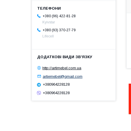
+380 (96) 422-81-28
Kyivstar
+380 (93) 370-27-79
Lifecell
http://artimebel.com.ua
artiemebel@gmail.com
+380964228128
+380964228128