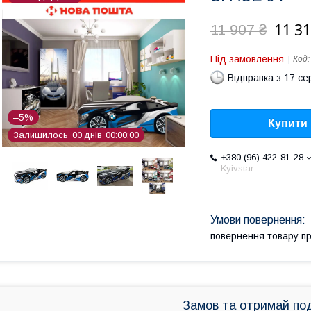
11 31
11 907 ₴
Під замовлення
Код
Відправка з 17 се
–5%
Купити
Залишилось
0
0
днів
0
0
0
0
0
0
+380 (96) 422-81-28
Kyivstar
повернення товару п
Замов та отримай по