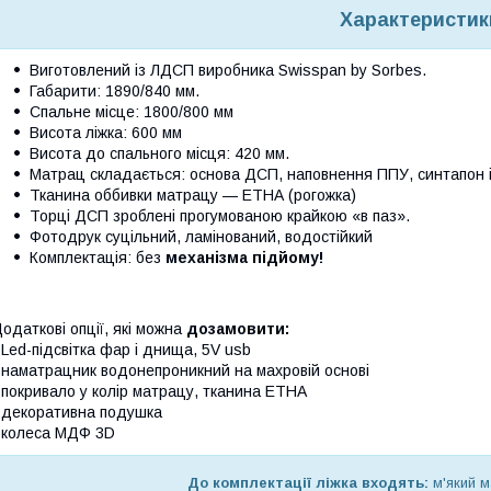
Характеристик
Виготовлений із ЛДСП виробника Swisspan by Sorbes.
Габарити: 1890/840 мм.
Спальне місце: 1800/800 мм
Висота ліжка: 600 мм
Висота до спального місця: 420 мм.
Матрац складається: основа ДСП, наповнення ППУ, синтапон і 
Тканина оббивки матрацу — ЕТНА (рогожка)
Торці ДСП зроблені прогумованою крайкою «в паз».
Фотодрук суцільний, ламінований, водостійкий
Комплектація: без
механізма підйому!
одаткові опції, які можна
дозамовити:
 Led-підсвітка фар і днища, 5V usb
 наматрацник водонепроникний на махровій основі
 покривало у колір матрацу, тканина ЕТНА
 декоративна подушка
 колеса МДФ 3D
До комплектації ліжка входять:
м'який м