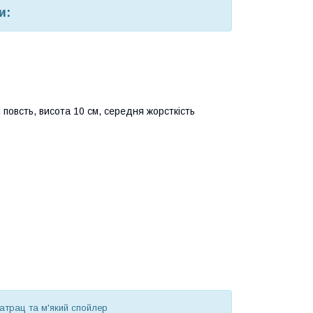
и:
повсть, висота 10 см, середня жорсткість
атрац та м'який спойлер