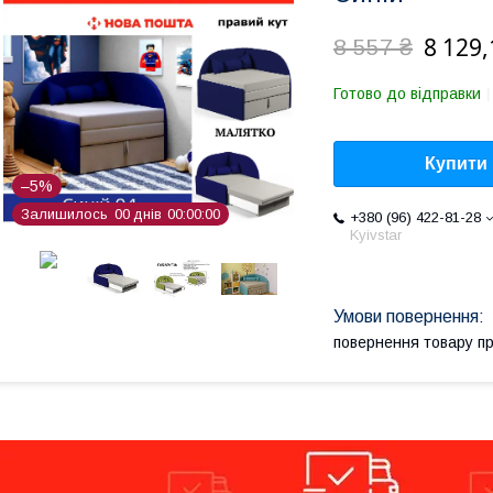
8 129,
8 557 ₴
Готово до відправки
Купити
–5%
Залишилось
0
0
днів
0
0
0
0
0
0
+380 (96) 422-81-28
Kyivstar
повернення товару п