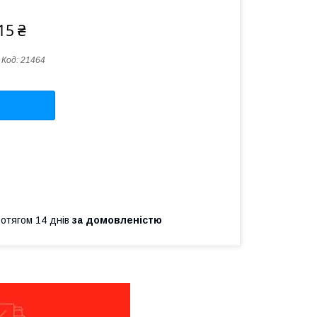
15 ₴
Код:
21464
ротягом 14 днів
за домовленістю