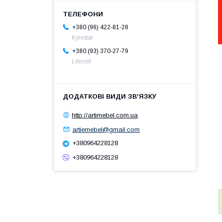
+380 (96) 422-81-28
Kyivstar
+380 (93) 370-27-79
Lifecell
http://artimebel.com.ua
artiemebel@gmail.com
+380964228128
+380964228128