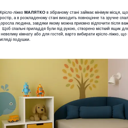
рісло-ліжко
МАЛЯТКО
в зібраному стані займає мінімум місця, 
ростір, а в розкладеному стані виходить повноцінне та зручне спа
оросла людина, завдяки якому можна приємно відпочити після важ
об спальні приладдя були під рукою, створено місткий ящик дл
 невелику кімнату або для гостей, варто вибирати крісло-ліжко, щ
игляді подушки.