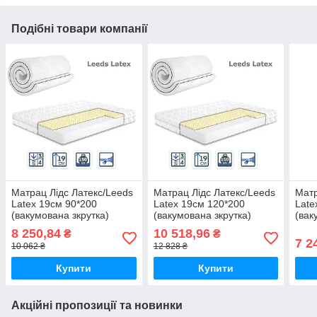
Подібні товари компанії
Матрац Лідс Латекс/Leeds
Матрац Лідс Латекс/Leeds
Матр
Latex 19см 90*200
Latex 19см 120*200
Late
(вакумована зкрутка)
(вакумована зкрутка)
(вак
8 250,84
10 518,96
₴
₴
7 2
10 062 ₴
12 828 ₴
Купити
Купити
Акційні пропозиції та новинки