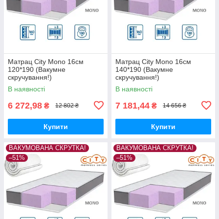
Матрац City Mono 16см
Матрац City Mono 16см
120*190 (Вакумне
140*190 (Вакумне
скручування!)
скручування!)
В наявності
В наявності
6 272,98
7 181,44
₴
₴
12 802 ₴
14 656 ₴
Купити
Купити
ВАКУМОВАНА СКРУТКА!
ВАКУМОВАНА СКРУТКА!
–51%
–51%