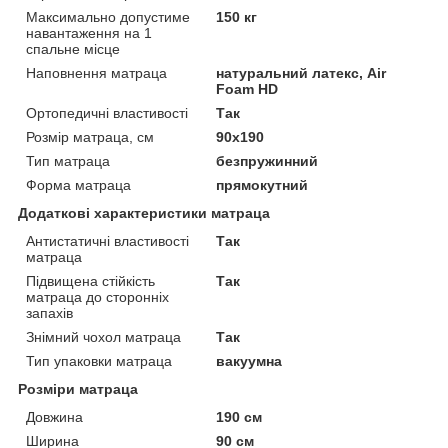
Максимально допустиме
150 кг
навантаження на 1
спальне місце
Наповнення матраца
натуральний латекс, Air
Foam HD
Ортопедичні властивості
Так
Розмір матраца, см
90х190
Тип матраца
безпружинний
Форма матраца
прямокутний
Додаткові характеристики матраца
Антистатичні властивості
Так
матраца
Підвищена стійкість
Так
матраца до сторонніх
запахів
Знімний чохол матраца
Так
Тип упаковки матраца
вакуумна
Розміри матраца
Довжина
190 см
Ширина
90 см