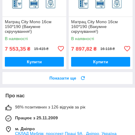
Матрац City Mono 16см
Матрац City Mono 16см
150*190 (Вакумне
160*190 (Вакумне
скручування!)
скручування!)
В наявності
В наявності
7 553,35
7 897,82
₴
₴
15 415 ₴
16 118 ₴
Купити
Купити
Показати ще
Про нас
98% позитивних з 126 відгуків за рік
Працює з 25.11.2009
м. Дніпро
СКЛАД Меблів: проспект Праці 9А , Дніпро, Україна