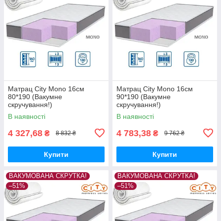
Матрац City Mono 16см
Матрац City Mono 16см
80*190 (Вакумне
90*190 (Вакумне
скручування!)
скручування!)
В наявності
В наявності
4 327,68
4 783,38
₴
₴
8 832 ₴
9 762 ₴
Купити
Купити
ВАКУМОВАНА СКРУТКА!
ВАКУМОВАНА СКРУТКА!
–51%
–51%