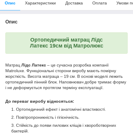
Опис
Характеристики
Доставка
Оплата
Умови п
Опис
Ортопедичний матрац Лідс
Латекс
19см
від Матролюкс
Матрац
Лідс Латекс
– це сучасна розробка компанії
Matroluxe. Функціональні сторони виробу мають помірну
жорсткість. Висота матраца – 19 см. В основі моделі лежить
ортопедичний пінний блок. Наповнювач добре тримає форму
і не деформується протягом терміну експлуатації.
До переваг виробу відносяться:
Ортопедичний ефект і анатомічні властивості.
Повітропроникність і гігієнічність.
Стійкість до появи пилових кліщів і хвороботворних
бактерій.