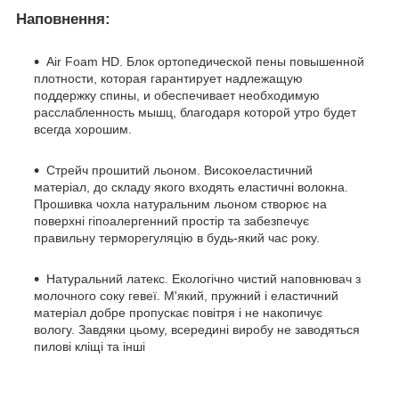
Наповнення:
Air Foam HD. Блок ортопедической пены повышенной
плотности, которая гарантирует надлежащую
поддержку спины, и обеспечивает необходимую
расслабленность мышц, благодаря которой утро будет
всегда хорошим.
Стрейч прошитий льоном. Високоеластичний
матеріал, до складу якого входять еластичні волокна.
Прошивка чохла натуральним льоном створює на
поверхні гіпоалергенний простір та забезпечує
правильну терморегуляцію в будь-який час року.
Натуральний латекс. Екологічно чистий наповнювач з
молочного соку гевеї. М'який, пружний і еластичний
матеріал добре пропускає повітря і не накопичує
вологу. Завдяки цьому, всередині виробу не заводяться
пилові кліщі та інші