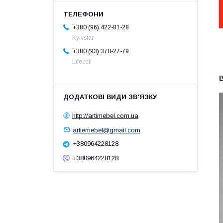
+380 (96) 422-81-28
Kyivstar
+380 (93) 370-27-79
Lifecell
В
http://artimebel.com.ua
artiemebel@gmail.com
+380964228128
+380964228128