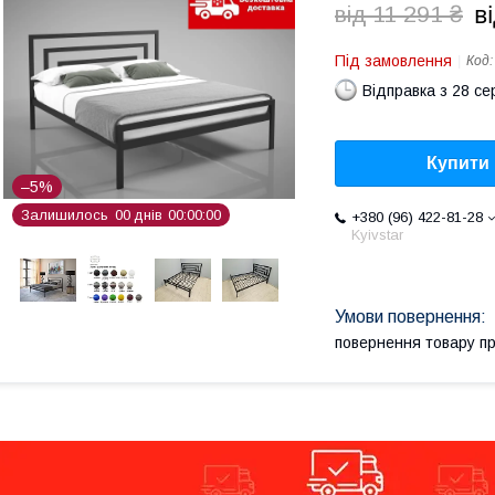
в
від 11 291 ₴
Під замовлення
Код
Відправка з 28 се
Купити
–5%
Залишилось
0
0
днів
0
0
0
0
0
0
+380 (96) 422-81-28
Kyivstar
повернення товару п