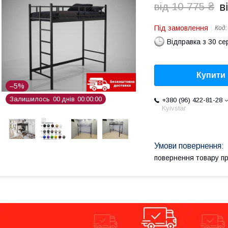
в
від 10 775 ₴
Під замовлення
Код
Відправка з 30 се
Купити
–5%
Залишилось
0
0
днів
0
0
0
0
0
0
+380 (96) 422-81-28
Kyivstar
повернення товару п