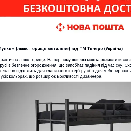
улхем (ліжко-горище металеве) від ТМ Тенеро (Україна)
рактична ліжко-горище. На першому поверсі можна розмістити софу
русі є безпечне огородження, що запобігає падіння під час сну. Сх
деально підходить для класичного інтер'єру або для мебелировани
 усіх кольорах, що розширює можливості дизайнера.