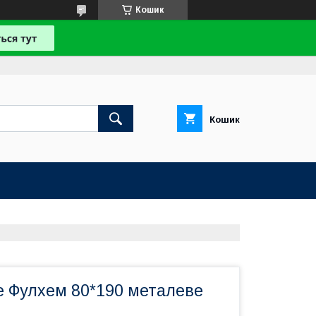
Кошик
Кошик
е Фулхем 80*190 металеве