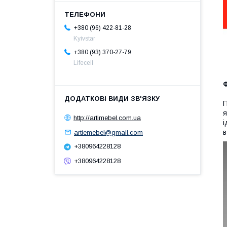
+380 (96) 422-81-28
Kyivstar
+380 (93) 370-27-79
Lifecell
Ф
П
я
http://artimebel.com.ua
і
в
artiemebel@gmail.com
+380964228128
+380964228128