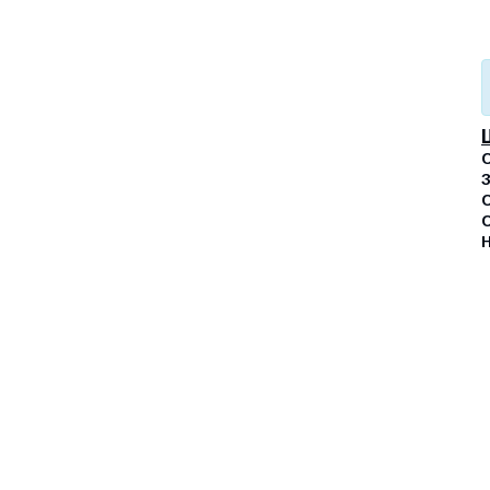
С
З
С
С
Н