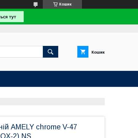
Кошик
Кошик
ній AMELY chrome V-47
BOX-2) NS