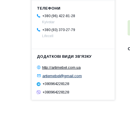
+380 (96) 422-81-28
Kyivstar
+380 (93) 370-27-79
Lifecell
http://artimebel.com.ua
artiemebel@gmail.com
+380964228128
+380964228128