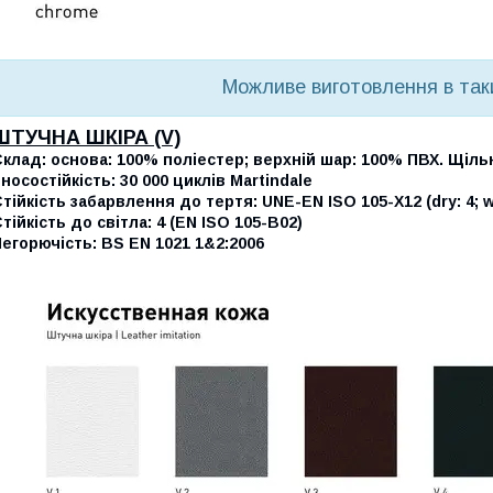
Можливе виготовлення в та
ШТУЧНА ШКІРА (V)
клад: основа: 100% поліестер; верхній шар: 100% ПВХ. Щільн
носостійкість: 30 000 циклів Martindale
тійкість забарвлення до тертя: UNE-EN ISO 105-X12 (dry: 4; w
тійкість до світла: 4 (EN ISO 105-B02)
егорючість: BS EN 1021 1&2:2006