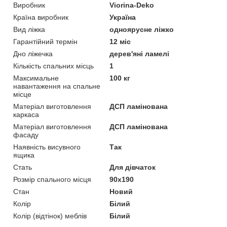
Виробник
Viorina-Deko
Країна виробник
Україна
Вид ліжка
одноярусне ліжко
Гарантійний термін
12 міс
Дно ліжечка
дерев'яні ламелі
Кількість спальних місць
1
Максимальне
100 кг
навантаження на спальне
місце
Матеріал виготовлення
ДСП ламінована
каркаса
Матеріал виготовлення
ДСП ламінована
фасаду
Наявність висувного
Так
ящика
Стать
Для дівчаток
Розмір спального місця
90х190
Стан
Новий
Колір
Білий
Колір (відтінок) меблів
Білий