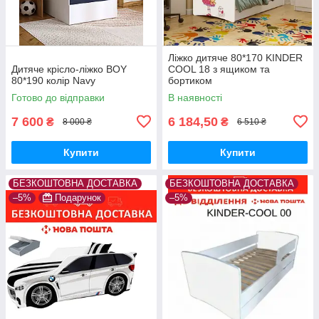
Ліжко дитяче 80*170 KINDER
Дитяче крісло-ліжко BOY
COOL 18 з ящиком та
80*190 колір Navy
бортиком
Готово до відправки
В наявності
7 600
6 184,50
₴
₴
8 000 ₴
6 510 ₴
Купити
Купити
БЕЗКОШТОВНА ДОСТАВКА
БЕЗКОШТОВНА ДОСТАВКА
–5%
Подарунок
–5%