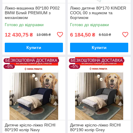
Ліжко-машинка 80*180 P002
Ліжко дитяче 80*170 KINDER
BMW Білий PREMIUM з
COOL 00 з ящиком та
механізмом
бортиком
Готово до відправки
Готово до відправки
12 430,75
6 184,50
₴
₴
13 085 ₴
6 510 ₴
Купити
Купити
БЕЗКОШТОВНА ДОСТАВКА
БЕЗКОШТОВНА ДОСТАВКА
–5%
–5%
Дитяче крісло-ліжко RICHI
Дитяче крісло-ліжко RICHI
80*190 колір Navy
80*190 колір Grey