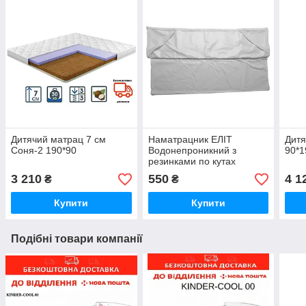
Дитячий матрац 7 см
Наматрацник ЕЛІТ
Дитя
Соня-2 190*90
Водонепроникний з
90*1
резинками по кутах
3 210
550
4 1
₴
₴
Купити
Купити
Подібні товари компанії