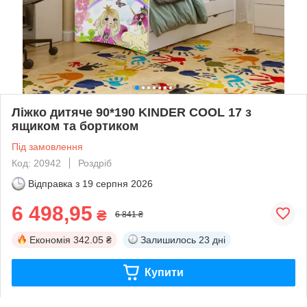
Ліжко дитяче 90*190 KINDER COOL 17 з
ящиком та бортиком
Під замовлення
Код: 20942
Роздріб
Відправка з
19 серпня 2026
6 498,95
₴
6 841 ₴
Економія
342.05 ₴
Залишилось
23 дні
Купити