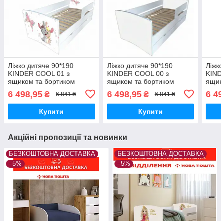
Ліжко дитяче 90*190
Ліжко дитяче 90*190
Ліжк
KINDER COOL 01 з
KINDER COOL 00 з
KIN
ящиком та бортиком
ящиком та бортиком
ящик
6 498,95
6 498,95
6 4
₴
₴
6 841 ₴
6 841 ₴
Купити
Купити
Акційні пропозиції та новинки
БЕЗКОШТОВНА ДОСТАВКА
БЕЗКОШТОВНА ДОСТАВКА
–5%
–5%