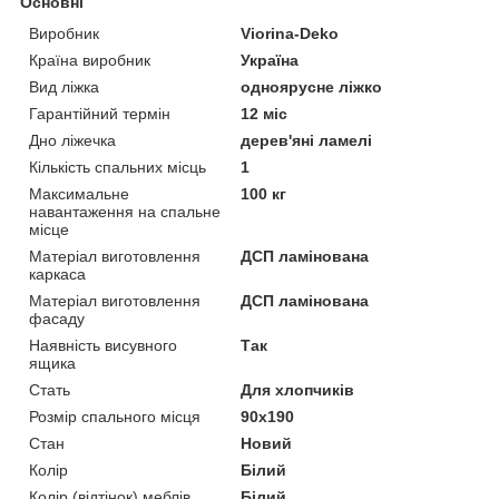
Основні
Виробник
Viorina-Deko
Країна виробник
Україна
Вид ліжка
одноярусне ліжко
Гарантійний термін
12 міс
Дно ліжечка
дерев'яні ламелі
Кількість спальних місць
1
Максимальне
100 кг
навантаження на спальне
місце
Матеріал виготовлення
ДСП ламінована
каркаса
Матеріал виготовлення
ДСП ламінована
фасаду
Наявність висувного
Так
ящика
Стать
Для хлопчиків
Розмір спального місця
90х190
Стан
Новий
Колір
Білий
Колір (відтінок) меблів
Білий