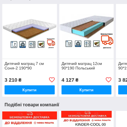
Дитячий матрац 7 см
Дитячий матрац 12см
Дитя
Соня-2 190*90
90*190 Польський
90*1
3 210
4 127
3 8
₴
₴
Купити
Купити
Подібні товари компанії