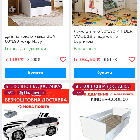
Ліжко дитяче 80*170 KINDER
Дитяче крісло-ліжко BOY
COOL 18 з ящиком та
80*190 колір Navy
бортиком
Готово до відправки
В наявності
7 600
6 184,50
₴
₴
8 000 ₴
6 510 ₴
Купити
Купити
БЕЗКОШТОВНА ДОСТАВКА
БЕЗКОШТОВНА ДОСТАВКА
–5%
Подарунок
–5%