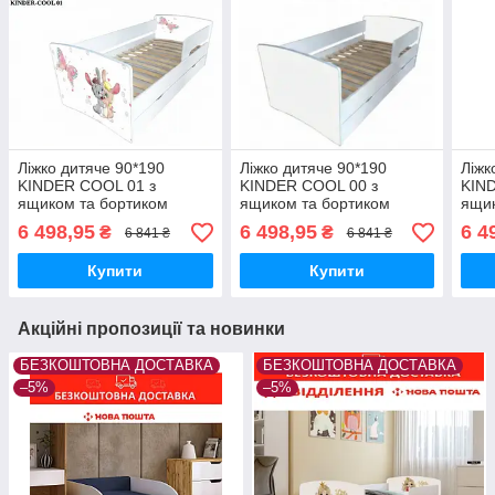
Ліжко дитяче 90*190
Ліжко дитяче 90*190
Ліжк
KINDER COOL 01 з
KINDER COOL 00 з
KIN
ящиком та бортиком
ящиком та бортиком
ящик
6 498,95
6 498,95
6 4
₴
₴
6 841 ₴
6 841 ₴
Купити
Купити
Акційні пропозиції та новинки
БЕЗКОШТОВНА ДОСТАВКА
БЕЗКОШТОВНА ДОСТАВКА
–5%
–5%