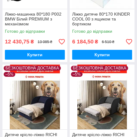
Ліжко-машинка 80*180 P002
Ліжко дитяче 80*170 KINDER
BMW Білий PREMIUM з
COOL 00 з ящиком та
механізмом
бортиком
Готово до відправки
Готово до відправки
12 430,75
6 184,50
₴
₴
13 085 ₴
6 510 ₴
Купити
Купити
БЕЗКОШТОВНА ДОСТАВКА
БЕЗКОШТОВНА ДОСТАВКА
–5%
–5%
Дитяче крісло-ліжко RICHI
Дитяче крісло-ліжко RICHI