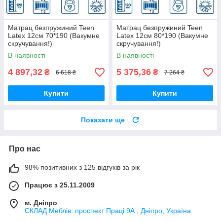
Матрац безпружиний Teen
Матрац безпружиний Teen
Latex 12см 70*190 (Вакумне
Latex 12см 80*190 (Вакумне
скручування!)
скручування!)
В наявності
В наявності
4 897,32
5 375,36
₴
₴
6 618 ₴
7 264 ₴
Купити
Купити
Показати ще
Про нас
98% позитивних з 125 відгуків за рік
Працює з 25.11.2009
м. Дніпро
СКЛАД Меблів: проспект Праці 9А , Дніпро, Україна