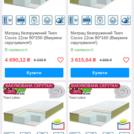
Матрац безпружиний Teen
Матрац безпружиний Teen
Cocos 12см 90*200 (Вакумне
Cocos 12см 80*160 (Вакумне
скручування!)
скручування!)
В наявності
В наявності
4 690,12
3 615,64
₴
₴
6 338 ₴
4 886 ₴
Купити
Купити
ВАКУМОВАНА СКРУТКА!
ВАКУМОВАНА СКРУТКА!
–26%
–26%