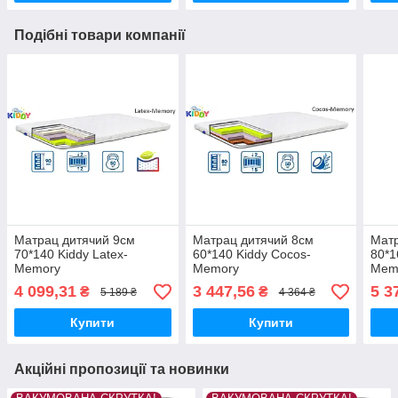
Подібні товари компанії
Матрац дитячий 9см
Матрац дитячий 8см
Матр
70*140 Kiddy Latex-
60*140 Kiddy Cocos-
80*1
Memory
Memory
Mem
4 099,31
3 447,56
5 3
₴
₴
5 189 ₴
4 364 ₴
Купити
Купити
Акційні пропозиції та новинки