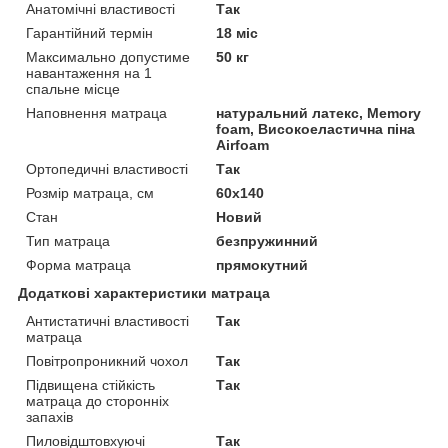
Анатомічні властивості
Так
Гарантійний термін
18 міс
Максимально допустиме
50 кг
навантаження на 1
спальне місце
Наповнення матраца
натуральний латекс, Memory
foam, Високоеластична піна
Airfoam
Ортопедичні властивості
Так
Розмір матраца, см
60x140
Стан
Новий
Тип матраца
безпружинний
Форма матраца
прямокутний
Додаткові характеристики матраца
Антистатичні властивості
Так
матраца
Повітропроникний чохол
Так
Підвищена стійкість
Так
матраца до сторонніх
запахів
Пиловідштовхуючі
Так