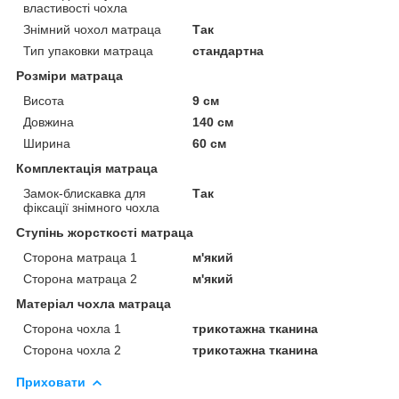
властивості чохла
Знімний чохол матраца
Так
Тип упаковки матраца
стандартна
Розміри матраца
Висота
9 см
Довжина
140 см
Ширина
60 см
Комплектація матраца
Замок-блискавка для
Так
фіксації знімного чохла
Ступінь жорсткості матраца
Сторона матраца 1
м'який
Сторона матраца 2
м'який
Матеріал чохла матраца
Сторона чохла 1
трикотажна тканина
Сторона чохла 2
трикотажна тканина
Приховати