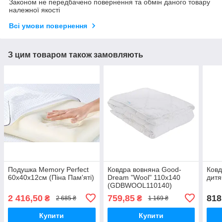
Законом не передбачено повернення та обмін даного товару
належної якості
Всі умови повернення
З цим товаром також замовляють
Подушка Memory Perfect
Ковдра вовняна Good-
Ковд
60х40х12см (Піна Пам'яті)
Dream "Wool" 110x140
дитя
(GDBWOOL110140)
2 416,50
759,85
818
₴
₴
2 685 ₴
1 169 ₴
Купити
Купити