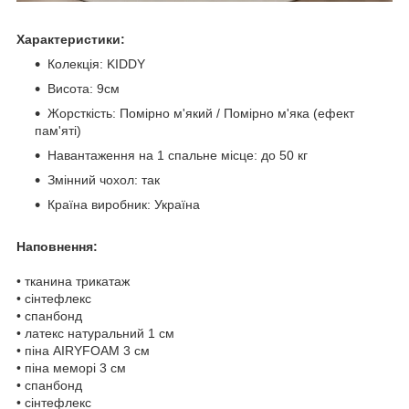
Характеристики:
Колекція: KIDDY
Висота: 9см
Жорсткість: Помірно м'який / Помірно м'яка (ефект
пам'яті)
Навантаження на 1 спальне місце: до 50 кг
Змінний чохол: так
Країна виробник: Україна
Наповнення:
• тканина трикатаж
• сінтефлекс
• спанбонд
• латекс натуральний 1 см
• піна AIRYFOAM 3 см
• піна меморі 3 см
• спанбонд
• сінтефлекс