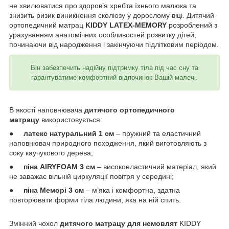
не хвилюватися про здоров’я хребта їхнього малюка та
знизить ризик виникнення сколіозу у дорослому віці. Дитячий
ортопедичний матрац
KIDDY LATEX-MEMORY
розроблений з
урахуванням анатомічних особливостей розвитку дітей,
починаючи від народження і закінчуючи підлітковим періодом.
Він забезпечить надійну підтримку тіла під час сну та
гарантуватиме комфортний відпочинок Вашій малечі.
В якості наповнювача
дитячого ортопедичного
матрацу
використовується:
●
латекс натуральний 1 см
– пружний та еластичний
наповнювач природного походження, який виготовляють з
соку каучукового дерева;
●
піна AIRYFOAM 3 см
– високоеластичний матеріал, який
не заважає вільній циркуляції повітря у середині;
●
піна Меморі 3 см
– м’яка і комфортна, здатна
повторювати форми тіла людини, яка на ній спить.
Змінний чохол
дитячого матрацу для немовлят
KIDDY