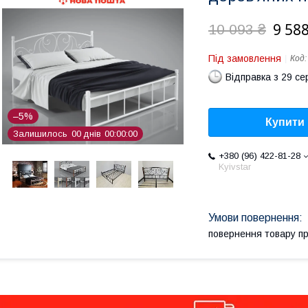
9 588
10 093 ₴
Під замовлення
Код
Відправка з 29 се
–5%
Купити
Залишилось
0
0
днів
0
0
0
0
0
0
+380 (96) 422-81-28
Kyivstar
повернення товару п