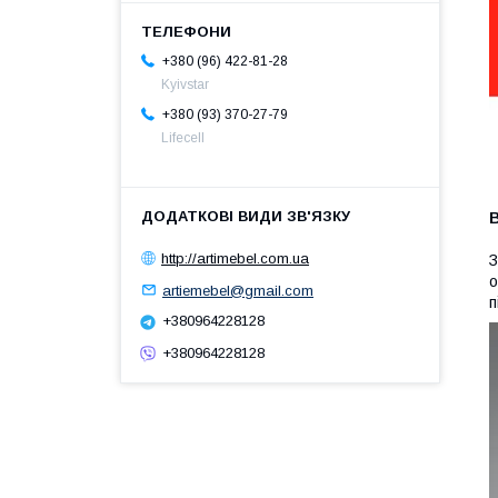
+380 (96) 422-81-28
Kyivstar
+380 (93) 370-27-79
Lifecell
В
http://artimebel.com.ua
З
о
artiemebel@gmail.com
п
+380964228128
+380964228128