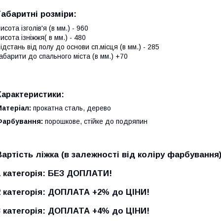
Габаритні розміри:
исота ізголів'я (в мм.) - 960
исота ізніжжя( в мм.) - 480
ідстань від полу до основи сп.місця (в мм.) - 285
абарити до спального міста (в мм.) +70
Характеристики:
Матер
іал:
прокатна сталь, дерево
Фарбування:
порошкове, стійке до подряпин
Вартість ліжка (в залежності від коліру фарбування)
1 категорія: БЕЗ ДОПЛАТИ!
2 категорія: ДОПЛАТА +2% до ЦІНИ!
3 категорія: ДОПЛАТА +4% до ЦІНИ!