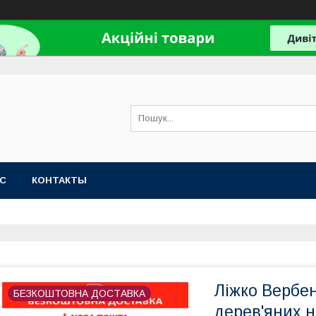
АС
КОНТАКТЫ
Ліжко Вербе
БЕЗКОШТОВНА ДОСТАВКА
дерев'яних н