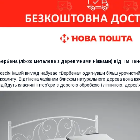
ербена (ліжко металеве з дерев'яними ніжками) від ТМ Тен
овсім інший вигляд набуває «Вербена» одягнувши більш урочистий н
ксамиту. Відтінена чарівним блиском натурального дерева вона вж
ідійдуть класичні інтер'єри з дорогою обробкою і ліпниною, дерев