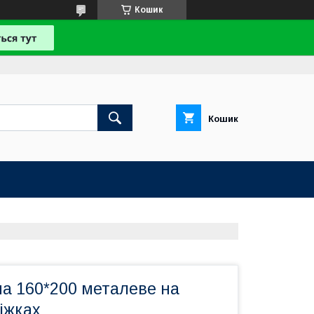
Кошик
Кошик
на 160*200 металеве на
іжках