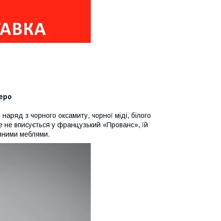
еро
аряд з чорного оксамиту, чорної міді, білого
е не вписується у французький «Прованс», їй
'яними меблями.