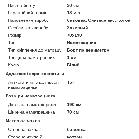
Висота борту
30 см
Гарантійний термін
18 міс
Наповнення виробу
бавовна, Синтефлекс, Котон
Особливість виробу
Захисний
Розмір
70x190
Тип
Наматрацник
Тип кріплення до матрацу
Борт по периметру
Товщина наматрацника
1 см
Колір
Білий
Додаткові характеристики
Антистатичні властивості
Так
наматрацника
Розміри наматрацника
Довжина наматрацника
190 см
Ширина наматрацника
70 см
Матеріал чохла
Сторона чохла 1
бавовна
Сторона чохла 2
коттон