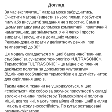
Догляд
За час експлуатації матрац може забруднитись.
Очистити матрац (вивести з нього плями, позбутися
пилу або висушити) завдання не з простих. Саме в
цьому випадку вам допоможе компактний і практичний
наматрацник, що знімається, який легко і просто
випрати, і висушити в домашніх умовах.
Рекомендовано прати у делікатному режимі при
температурі до 30°
Ця модель складається з міцної бавовняної тканини,
стьобаної за сучасною технологією «ULTRASONIC».
Термостібка "ULTRASONIC" - це міцне скріплення
декількох полотен за допомогою ультразвуку.
Відмінною особливістю термостібки є відсутність ниток
для скріплення шарів.
Таким чином, тканини не ушкоджуються, міцно
«споїються» між собою за рахунок присутності у складі
волокон тканини поліестеру. Термозкріплені полотна
міцні, довговічні, мають привабливий зовнішній вигляд
і мають високу зносостійкість. По кутах розташовані
резинки-фіксатори.