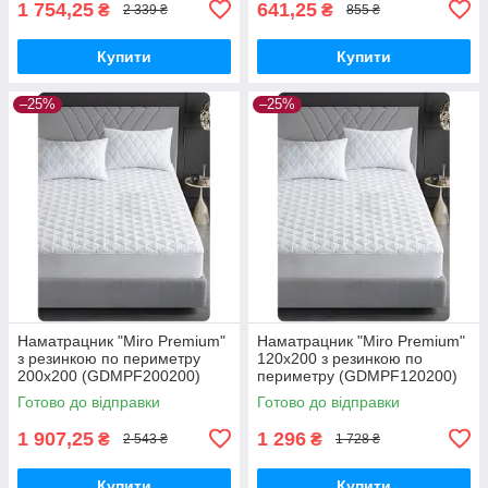
1 754,25
641,25
₴
₴
2 339 ₴
855 ₴
Купити
Купити
–25%
–25%
Наматрацник "Miro Premium"
Наматрацник "Miro Premium"
з резинкою по периметру
120x200 з резинкою по
200x200 (GDMPF200200)
периметру (GDMPF120200)
Готово до відправки
Готово до відправки
1 907,25
1 296
₴
₴
2 543 ₴
1 728 ₴
Купити
Купити