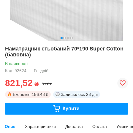
Наматрацник стьобаний 70*190 Super Cotton
(бавовна)
В наявності
Код: 92624
Роздріб
821,52
₴
978 ₴
Економія
156.48 ₴
Залишилось
23 дні
Купити
Опис
Характеристики
Доставка
Оплата
Умови п