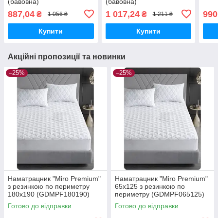
(бавовна)
(бавовна)
887,04
1 017,24
990
₴
₴
1 056 ₴
1 211 ₴
Купити
Купити
Акційні пропозиції та новинки
–25%
–25%
Наматрацник "Miro Premium"
Наматрацник "Miro Premium"
з резинкою по периметру
65x125 з резинкою по
180x190 (GDMPF180190)
периметру (GDMPF065125)
Готово до відправки
Готово до відправки