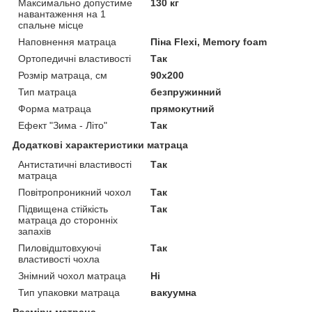
Максимально допустиме
130 кг
навантаження на 1
спальне місце
Наповнення матраца
Піна Flexi, Memory foam
Ортопедичні властивості
Так
Розмір матраца, см
90х200
Тип матраца
безпружинний
Форма матраца
прямокутний
Ефект "Зима - Літо"
Так
Додаткові характеристики матраца
Антистатичні властивості
Так
матраца
Повітропроникний чохол
Так
Підвищена стійкість
Так
матраца до сторонніх
запахів
Пиловідштовхуючі
Так
властивості чохла
Знімний чохол матраца
Ні
Тип упаковки матраца
вакуумна
Розміри матраца