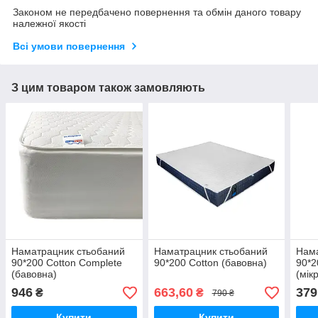
Законом не передбачено повернення та обмін даного товару
належної якості
Всі умови повернення
З цим товаром також замовляють
Наматрацник стьобаний
Наматрацник стьобаний
Нама
90*200 Cotton Complete
90*200 Cotton (бавовна)
90*2
(бавовна)
(мік
946
663,60
379
₴
₴
790 ₴
Купити
Купити