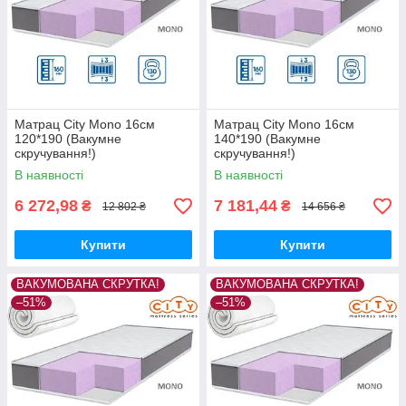
Матрац City Mono 16см
Матрац City Mono 16см
120*190 (Вакумне
140*190 (Вакумне
скручування!)
скручування!)
В наявності
В наявності
6 272,98
7 181,44
₴
₴
12 802 ₴
14 656 ₴
Купити
Купити
ВАКУМОВАНА СКРУТКА!
ВАКУМОВАНА СКРУТКА!
–51%
–51%