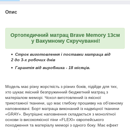
Опис
Ортопедичний матрац Brave Memory 13см
у Вакумному Скручуванні!
Строк виготовлення і поставки матраца від
2 до 3-х робочих днів
Гарантія від виробника - 18 місяців.
Модель має різну жорсткість з різних боків, підійде для тих,
хто шукає якісний безпружинний бюджетний матрац з
матеріалом меморі. Чохол виготовлений із якісної
трикотажної тканини, що має глибоку прошивку на об'ємному
наповнювачі. Борт матраца виконаний із надміцної тканини
«GRAY». Внутрішнє наповнення складається з монолітної
основи із високоякісної піни «FLEXI» європейського
походження та матеріалу меморі з одного боку. Має ефект