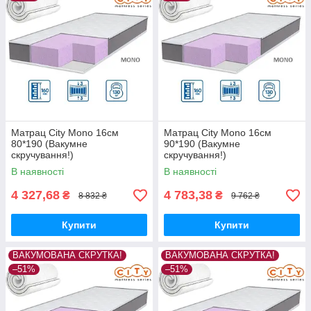
Матрац City Mono 16см
Матрац City Mono 16см
80*190 (Вакумне
90*190 (Вакумне
скручування!)
скручування!)
В наявності
В наявності
4 327,68
4 783,38
₴
₴
8 832 ₴
9 762 ₴
Купити
Купити
ВАКУМОВАНА СКРУТКА!
ВАКУМОВАНА СКРУТКА!
–51%
–51%