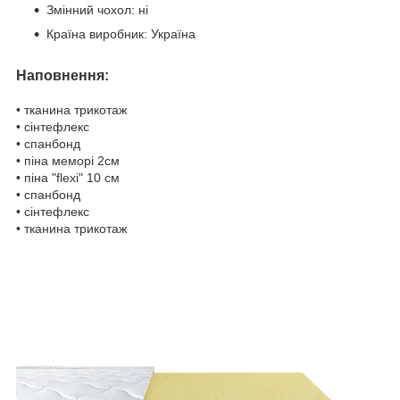
Змінний чохол: ні
Країна виробник: Україна
Наповнення:
• тканина трикотаж
• сінтефлекс
• спанбонд
• піна меморі 2см
• піна "flexi" 10 см
• спанбонд
• сінтефлекс
• тканина трикотаж