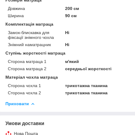
Довжина
200 см
Ширина
90 см
Комплектація матраца
Замок-блискавка для
Ні
фіксації знімного чохла
Знімний наматрацник
Ні
Ступінь жорсткості матраца
Сторона матраца 1
м'який
Сторона матраца 2
середньої жорсткості
Матеріал чохла матраца
Сторона чохла 1
трикотажна тканина
Сторона чохла 2
трикотажна тканина
Приховати
Умови доставки
Нова Пошта