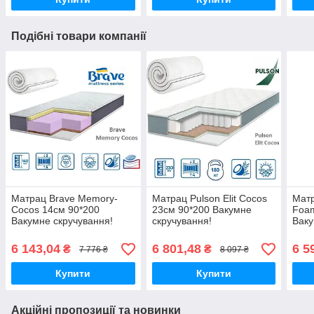
Подібні товари компанії
Матрац Brave Memory-
Матрац Pulson Elit Cocos
Матр
Cocos 14см 90*200
23см 90*200 Вакумне
Foam
Вакумне скручування!
скручування!
Ваку
6 143,04
6 801,48
6 5
₴
₴
7 776 ₴
8 097 ₴
Купити
Купити
Акційні пропозиції та новинки