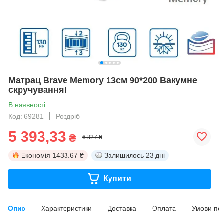
Матрац Brave Memory 13см 90*200 Вакумне
скручування!
В наявності
Код: 69281
Роздріб
5 393,33
₴
6 827 ₴
Економія
1433.67 ₴
Залишилось
23 дні
Купити
Опис
Характеристики
Доставка
Оплата
Умови п