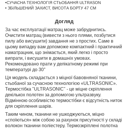
•СУЧАСНА ТЕХНОЛОГІЯ СТЬОБАННЯ ULTRASON
• ЗБІЛЬШЕНИЙ ЗАХИСТ, ВИСОТА БОРТУ 47 СМ
Догляд
За час експлуатації матрац може забруднитись.
Очистити матрац (вивести з нього плями, позбутися
пилу або висушити) завдання не з простих. Саме в
цьому випадку вам допоможе компактний і практичний
наматрацник, що знімається, який легко і просто
випрати, і висушити в домашніх умовах.
Рекомендовано прати у делікатному режимі при
температурі до 30°
Ця модель складається з міцної бавовняної тканини,
стьобаної за сучасною технологією «ULTRASONIC».
Термостібка "ULTRASONIC" - це міцне скріплення
декількох полотен за допомогою ультразвуку.
Відмінною особливістю термостібки є відсутність ниток
для скріплення шарів.
Таким чином, тканини не ушкоджуються, міцно
«споїються» між собою за рахунок присутності у складі
волокон тканини поліестеру. Термозкріплені полотна