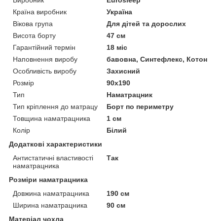
Виробник
Eurosleep
Країна виробник
Україна
Вікова група
Для дітей та дорослих
Висота борту
47 см
Гарантійний термін
18 міс
Наповнення виробу
бавовна, Синтефлекс, Котон
Особливість виробу
Захисний
Розмір
90x190
Тип
Наматрацник
Тип кріплення до матрацу
Борт по периметру
Товщина наматрацника
1 см
Колір
Білий
Додаткові характеристики
Антистатичні властивості
Так
наматрацника
Розміри наматрацника
Довжина наматрацника
190 см
Ширина наматрацника
90 см
Матеріал чохла