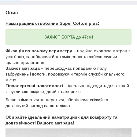
Опис
Наматрацник стьобаний Super Cotton plus:
ЗАХИСТ БОРТА до 47см!
Фіксація по всьому периметру
– надійно охоплює матрац з
усіх боків, запобігаючи його зміщенню та забезпечуючи
щільне прилягання.
Захист матраца
– перешкоджає попаданню пилу,
забруднень і вологи, подовжуючи термін служби спального
місця.
Гіпоалергенні властивості
– ідеально підходить для людей
із чутливою шкірою, дітей та алергіків.
Легко знімається та переться, зберігаючи свіжий та
доглянутий вигляд вашого ліжка.
Обирайте ідеальний наматрацник для комфорту та
довговічності Вашого матраца!