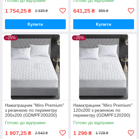
Готово до відправки
Готово до відправки
1 754,25
641,25
₴
₴
2 339 ₴
855 ₴
Купити
Купити
–25%
–25%
Наматрацник "Miro Premium"
Наматрацник "Miro Premium"
з резинкою по периметру
120x200 з резинкою по
200x200 (GDMPF200200)
периметру (GDMPF120200)
Готово до відправки
Готово до відправки
1 907,25
1 296
₴
₴
2 543 ₴
1 728 ₴