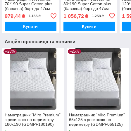
70*190 Super Cotton plus
80*190 Super Cotton plus
120*
(бавовна) борт до 47см
(бавовна) борт до 47см
(бав
979,44
1 056,72
1 5
₴
₴
1 166 ₴
1 258 ₴
Купити
Купити
Акційні пропозиції та новинки
–25%
–25%
Наматрацник "Miro Premium"
Наматрацник "Miro Premium"
з резинкою по периметру
65x125 з резинкою по
180x190 (GDMPF180190)
периметру (GDMPF065125)