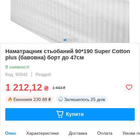
Наматрацник стьобаний 90*190 Super Cotton
plus (бавовна) борт до 47см
В наявності
Код: 92642
Роздріб
1 212,12
₴
1 443 ₴
Економія
230.88 ₴
Залишилось
25 днів
Купити
Опис
Характеристики
Доставка
Оплата
Умови п