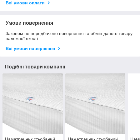
Всі умови оплати
Умови повернення
Законом не передбачено повернення та обмін даного товару
належної якості
Всі умови повернення
Подібні товари компанії
Наматрацник стьобаний
Наматрацник стьобаний
Нама