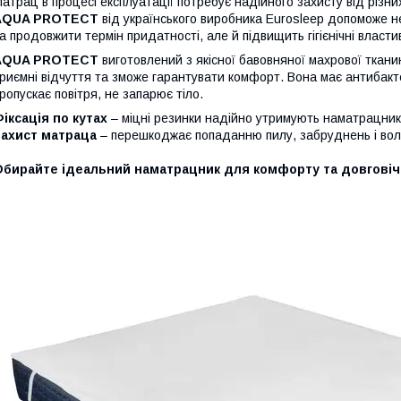
атрац в процесі експлуатації потребує надійного захисту від різн
AQUA PROTECT
від українського виробника Eurosleep допоможе н
а продовжити термін придатності, але й підвищить гігієнічні власти
AQUA PROTECT
виготовлений з якісної бавовняної махрової тка
риємні відчуття та зможе гарантувати комфорт. Вона має антибакте
ропускає повітря, не запарює тіло.
іксація по кутах
– міцні резинки надійно утримують наматрацник н
Захист матраца
– перешкоджає попаданню пилу, забруднень і воло
Обирайте ідеальний наматрацник для комфорту та довговіч