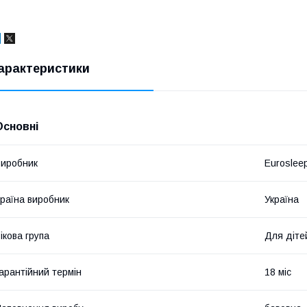
арактеристики
Основні
иробник
Euroslee
раїна виробник
Україна
ікова група
Для діте
арантійний термін
18 міс