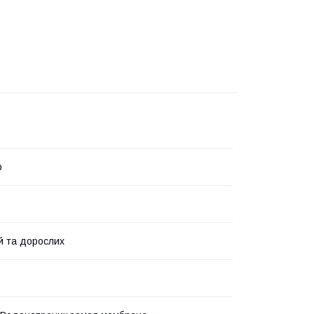
p
й та дорослих