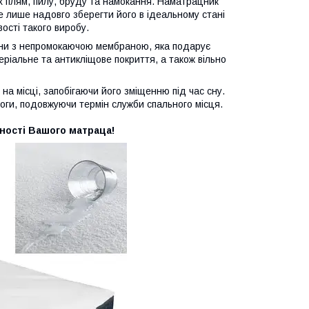
их плям, пилу, бруду та намокання. Наматрацник
е лише надовго зберегти його в ідеальному стані
вості такого виробу.
нини з непромокаючою мембраною, яка подарує
ріальне та антикліщове покриття, а також вільно
а місці, запобігаючи його зміщенню під час сну.
ги, подовжуючи термін служби спального місця.
ності Вашого матраца!