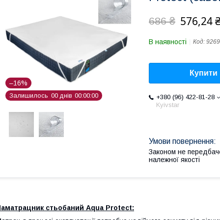
576,24 
686 ₴
В наявності
Код:
9269
Купити
–16%
Залишилось
0
0
днів
0
0
0
0
0
0
+380 (96) 422-81-28
Kyivstar
Законом не передбач
належної якості
Наматрацник стьобаний Aqua Protect: