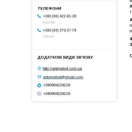
М
т
+380 (96) 422-81-28
Kyivstar
п
+380 (93) 370-27-79
п
Lifecell
Ф
http://artimebel.com.ua
artiemebel@gmail.com
+380964228128
+380964228128