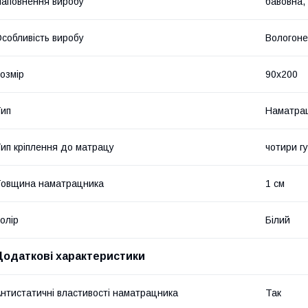
аповнення виробу
бавовна
собливість виробу
Вологоне
озмір
90x200
ип
Наматра
ип кріплення до матрацу
чотири гу
овщина наматрацника
1 см
олір
Білий
Додаткові характеристики
нтистатичні властивості наматрацника
Так