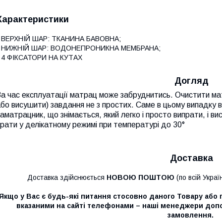
Характеристики
• ВЕРХНІЙ ШАР: ТКАНИНА БАВОВНА;
• НИЖНІЙ ШАР: ВОДОНЕПРОНИКНА МЕМБРАНА;
 4 ФІКСАТОРИ НА КУТАХ
Догляд
а час експлуатації матрац може забруднитись. Очистити мат
бо висушити) завдання не з простих. Саме в цьому випадку 
аматрацник, що знімається, який легко і просто випрати, і 
рати у делікатному режимі при температурі до 30°
Доставка
Доставка здійснюється
НОВОЮ ПОШТОЮ
(по всій Украї
Якщо у Вас є будь-які питання стосовно даного Товару або 
вказаними на сайті телефонами – наші менеджери до
замовлення.