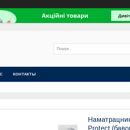
АС
КОНТАКТЫ
Наматрацник
Protect (баво