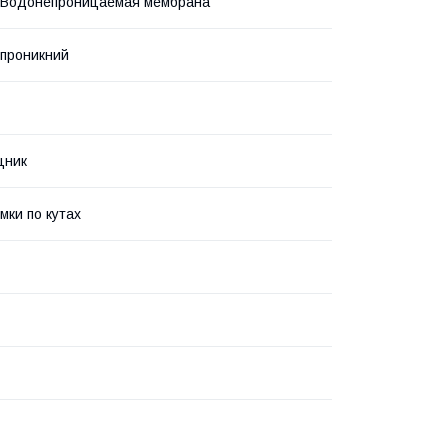
, Водонепроницаемая мембрана
проникний
цник
мки по кутах