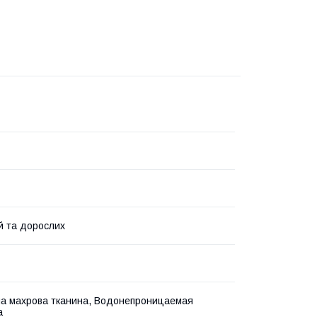
й та дорослих
а махрова тканина, Водонепроницаемая
а