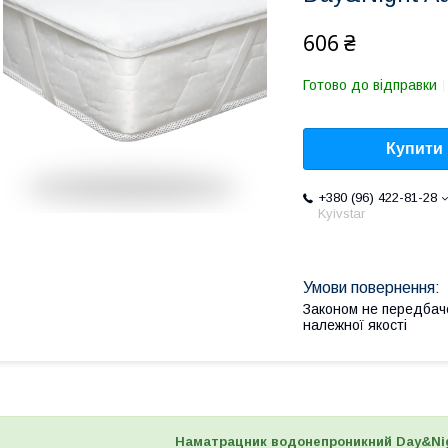
606 ₴
Готово до відправки
Купити
+380 (96) 422-81-28
Kyivstar
Законом не передбач
належної якості
Наматрацник водонепроникний Day&Ni