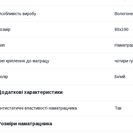
собливість виробу
Вологоне
озмір
80x190
ип
Наматра
ип кріплення до матрацу
чотири гу
олір
Білий
Додаткові характеристики
нтистатичні властивості наматрацника
Так
Розміри наматрацника