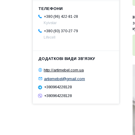
+380 (96) 422-81-28
з
Kyivstar
к
+380 (93) 370-27-79
Lifecell
http://artimebel.com.ua
artiemebel@gmail.com
+380964228128
+380964228128