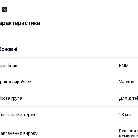
арактеристики
Основні
иробник
ЕММ
раїна виробник
Україна
ікова група
Для діте
арантійний термін
18 міс
Бавовнян
аповнення виробу
мембран