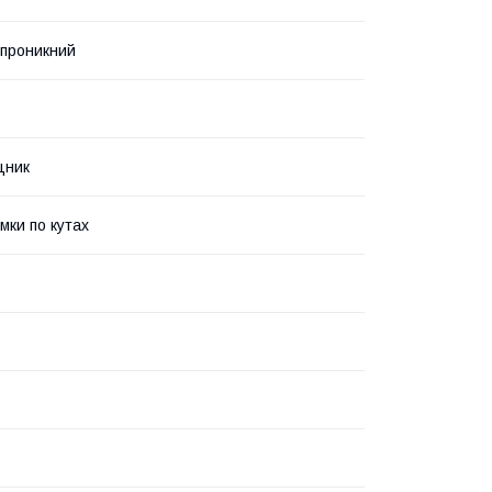
проникний
цник
мки по кутах