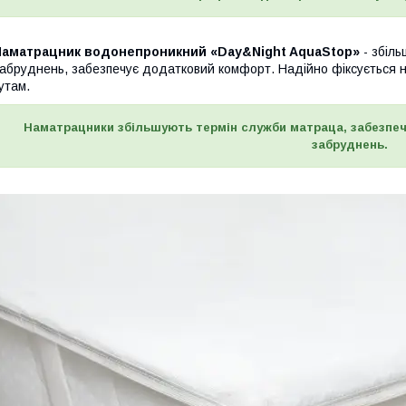
Наматрацник водонепроникний «Day&Night AquaStop»
- збіль
абруднень, забезпечує додатковий комфорт. Надійно фіксується н
утам.
Наматрацники збільшують термін служби матраца, забезпе
забруднень.