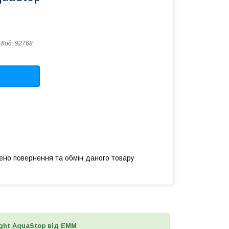
Код:
92768
ено повернення та обмін даного товару
ght AquaStop від ЕММ