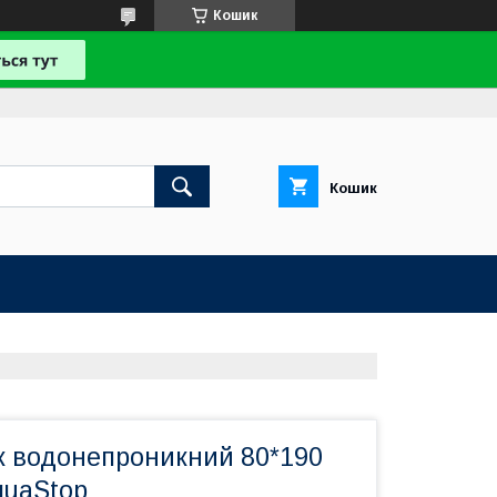
Кошик
Кошик
 водонепроникний 80*190
quaStop