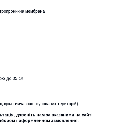
ітропроникна мембрана
ою до 35 см
ні, крім тимчасово окупованих територій).
тація, дзвоніть нам за вказаними на сайті
ибором і оформленням замовлення.