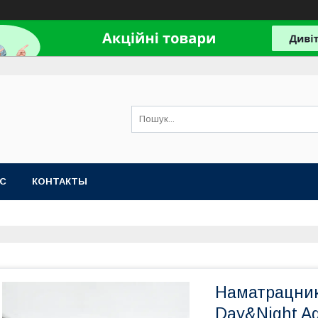
АС
КОНТАКТЫ
Наматрацник
Day&Night A