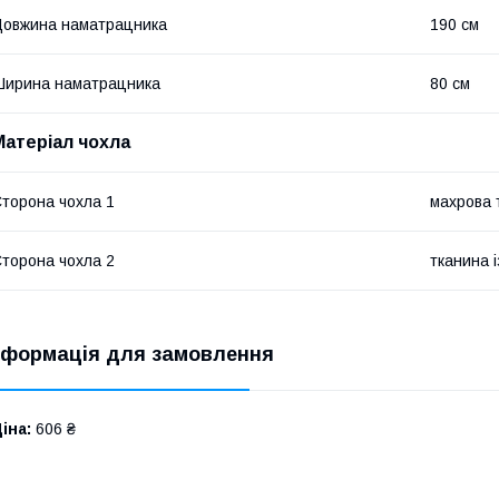
овжина наматрацника
190 см
ирина наматрацника
80 см
Матеріал чохла
торона чохла 1
махрова 
торона чохла 2
тканина 
нформація для замовлення
іна:
606 ₴