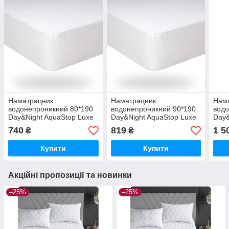
Наматрацник
Наматрацник
Нам
водонепроникний 80*190
водонепроникний 90*190
водо
Day&Night AquaStop Luxe
Day&Night AquaStop Luxe
Day&
740
819
1 5
₴
₴
Купити
Купити
Акційні пропозиції та новинки
–25%
–25%