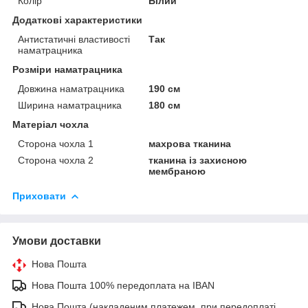
Колір
Білий
Додаткові характеристики
Антистатичні властивості
Так
наматрацника
Розміри наматрацника
Довжина наматрацника
190 см
Ширина наматрацника
180 см
Матеріал чохла
Сторона чохла 1
махрова тканина
Сторона чохла 2
тканина із захисною
мембраною
Приховати
Умови доставки
Нова Пошта
Нова Пошта 100% передоплата на IBAN
Нова Пошта (накладеним платежем, при передоплаті