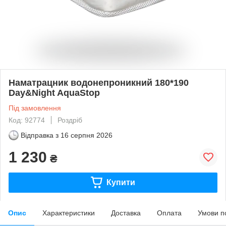
Наматрацник водонепроникний 180*190
Day&Night AquaStop
Під замовлення
Код: 92774
Роздріб
Відправка з
16 серпня 2026
1 230
₴
Купити
Опис
Характеристики
Доставка
Оплата
Умови п