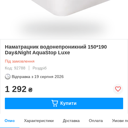
Наматрацник водонепроникний 150*190
Day&Night AquaStop Luxe
Під замовлення
Код: 92788
Роздріб
Відправка з
19 серпня 2026
1 292
₴
Купити
Опис
Характеристики
Доставка
Оплата
Умови п