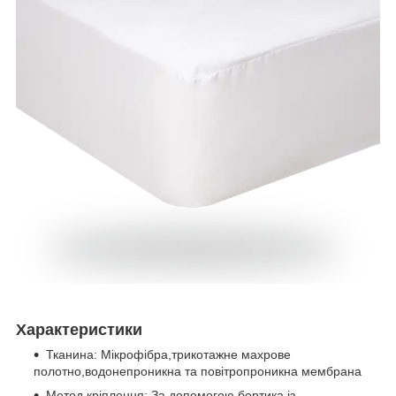
Характеристики
Тканина: Мікрофібра,трикотажне махрове
полотно,водонепроникна та повітропроникна мембрана
Метод кріплення: За допомогою бортика із