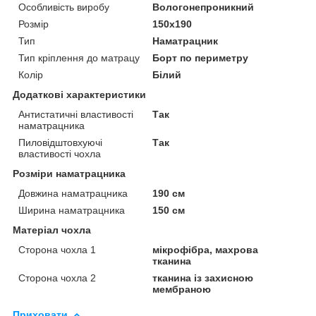
Особливість виробу
Вологонепроникний
Розмір
150x190
Тип
Наматрацник
Тип кріплення до матрацу
Борт по периметру
Колір
Білий
Додаткові характеристики
Антистатичні властивості
Так
наматрацника
Пиловідштовхуючі
Так
властивості чохла
Розміри наматрацника
Довжина наматрацника
190 см
Ширина наматрацника
150 см
Матеріал чохла
Сторона чохла 1
мікрофібра, махрова
тканина
Сторона чохла 2
тканина із захисною
мембраною
Приховати