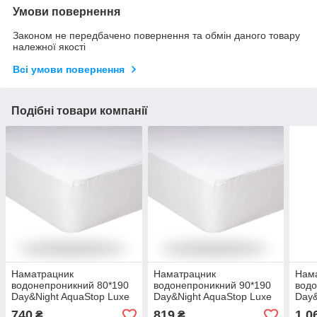
Умови повернення
Законом не передбачено повернення та обмін даного товару
належної якості
Всі умови повернення
Подібні товари компанії
Наматрацник
Наматрацник
Нам
водонепроникний 80*190
водонепроникний 90*190
водо
Day&Night AquaStop Luxe
Day&Night AquaStop Luxe
Day&
740
819
1 0
₴
₴