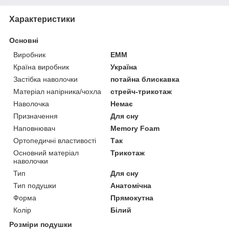
Характеристики
Основні
Виробник
ЕММ
Країна виробник
Україна
Застібка наволочки
потайна блискавка
Матеріал напірника/чохла
стрейч-трикотаж
Наволочка
Немає
Призначення
Для сну
Наповнювач
Memory Foam
Ортопедичні властивості
Так
Основний матеріал
Трикотаж
наволочки
Тип
Для сну
Тип подушки
Анатомічна
Форма
Прямокутна
Колір
Білий
Розміри подушки