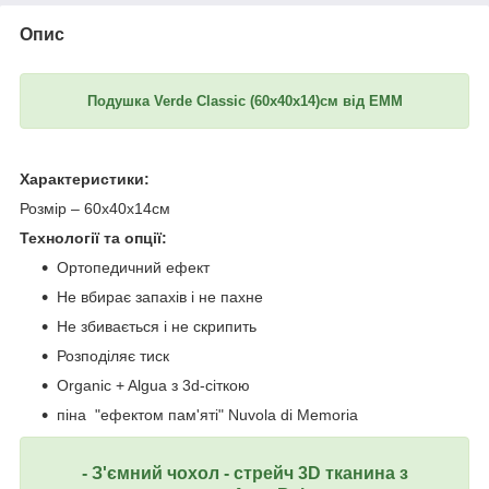
Опис
Подушка Verde Classic (60x40x14)см від ЕММ
Характеристики:
Розмір – 60x40x14см
Технології та опції:
Ортопедичний ефект
Не вбирає запахів і не пахне
Не збивається і не скрипить
Розподіляє тиск
Organic + Algua з 3d-сіткою
піна "ефектом пам'яті" Nuvola di Memoria
- З'ємний чохол - стрейч 3D тканина з