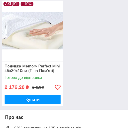
АКЦІЯ!
–10%
Подушка Memory Perfect Mini
45х30х10см (Піна Пам'яті)
Готово до відправки
2 176,20
₴
2 418 ₴
Купити
Про нас