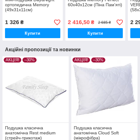
ортопедична Memory
60х40х12см (Піна Пам'яті)
VER
(49x31x11см)
(58x
1 326
2 416,50
2 2
₴
₴
2 685 ₴
Купити
Купити
Акційні пропозиції та новинки
АКЦІЯ!
–30%
АКЦІЯ!
–30%
Подушка класична
Подушка класична
анатомічна Rest medium
анатомічна Cloud Soft
(стрейч-трикотаж)
(мікрофібра)