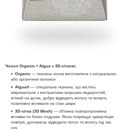
Чохол Organic + Algua з 3D-сіткою:
Organic
— тканина чохла виготовлена з натуральних
або органічних волокон.
Algua®
— спеціальна тканина, що містить
мікрокапсули з екстрактами морських водоростей,
м'який на дотик, добре відводять вологу та можуть
позитивно впливати на стан шкіри.
3D-сітка (3D Mesh)
— об'ємна повітропроникна
вставка по боках подушки. Вона покращує циркуляцію
повітря, допомагає відводити тепло та вологу під час
сну.