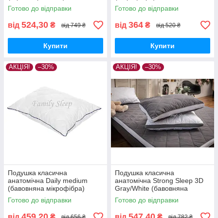
Готово до відправки
Готово до відправки
524,30
364
від
₴
від
₴
від 749 ₴
від 520 ₴
Купити
Купити
АКЦІЯ!
–30%
АКЦІЯ!
–30%
Подушка класична
Подушка класична
анатомічна Daily medium
анатомічна Strong Sleep 3D
(бавовняна мікрофібра)
Gray/White (бавовняна
мікрофібра)
Готово до відправки
Готово до відправки
459,20
547,40
від
₴
від
₴
від 656 ₴
від 782 ₴