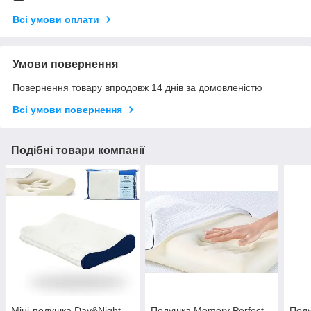
Всі умови оплати
Умови повернення
Повернення товару впродовж 14 днів за домовленістю
Всі умови повернення
Подібні товари компанії
Міні-подушка Day&Night
Подушка Memory Perfect
Под