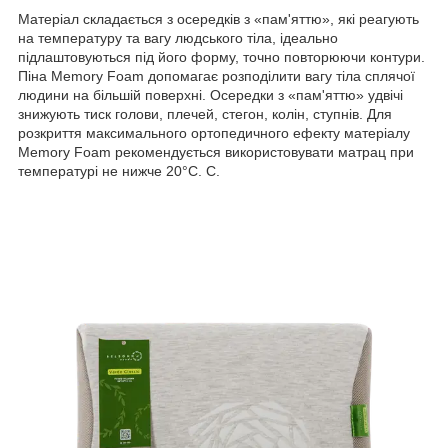
Матеріал складається з осередків з «пам'яттю», які реагують
на температуру та вагу людського тіла, ідеально
підлаштовуються під його форму, точно повторюючи контури.
Піна Memory Foam допомагає розподілити вагу тіла сплячої
людини на більшій поверхні. Осередки з «пам'яттю» удвічі
знижують тиск голови, плечей, стегон, колін, ступнів. Для
розкриття максимального ортопедичного ефекту матеріалу
Memory Foam рекомендується використовувати матрац при
температурі не нижче 20°С. С.