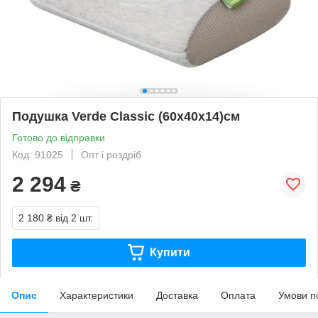
Подушка Verde Classic (60x40x14)см
Готово до відправки
Код: 91025
Опт і роздріб
2 294
₴
2 180 ₴
від 2 шт.
Купити
Опис
Характеристики
Доставка
Оплата
Умови п