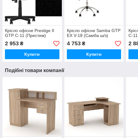
Крісло офісне Prestige II
Крісло офісне Samba GTP
Кріс
GTP C-11 (Престиж)
EX V-18 (Самба ш/з)
C-11
2 953
4 753
2 8
₴
₴
Купити
Купити
Подібні товари компанії