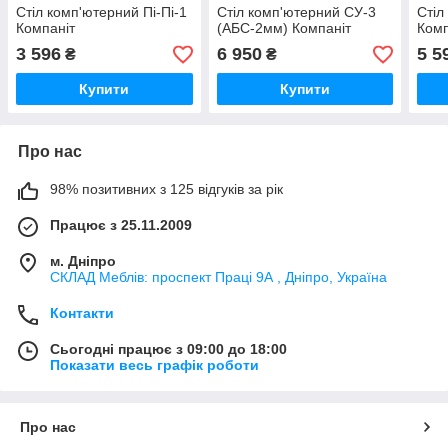
Стіл комп'ютерний Пі-Пі-1
Стіл комп'ютерний СУ-3
Стіл
Компаніт
(АБС-2мм) Компаніт
Комп
3 596
6 950
5 5
₴
₴
Купити
Купити
Про нас
98% позитивних з 125 відгуків за рік
Працює з 25.11.2009
м. Дніпро
СКЛАД Меблів: проспект Праці 9А , Дніпро, Україна
Контакти
Сьогодні працює з 09:00 до 18:00
Показати весь графік роботи
Про нас