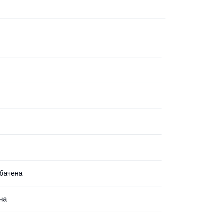
бачена
на