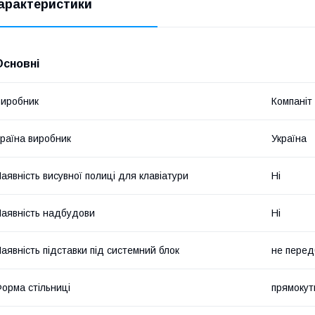
арактеристики
Основні
иробник
Компаніт
раїна виробник
Україна
аявність висувної полиці для клавіатури
Ні
аявність надбудови
Ні
аявність підставки під системний блок
не перед
орма стільниці
прямокут