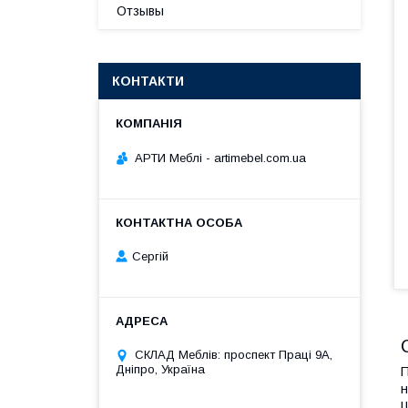
Отзывы
КОНТАКТИ
АРТИ Меблі - artimebel.com.ua
Сергій
СКЛАД Меблів: проспект Праці 9А,
Дніпро, Україна
П
н
Ш