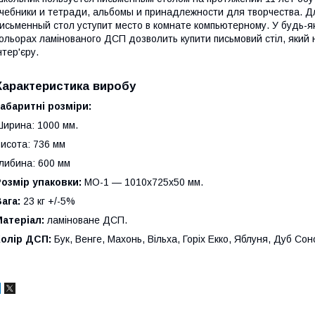
чебники и тетради, альбомы и принадлежности для творчества. Д
исьменный стол уступит место в комнате компьютерному. У будь-я
ольорах ламінованого ДСП дозволить купити письмовий стіл, який
нтер'єру.
Характеристика виробу
абаритні розміри:
ирина: 1000 мм.
исота: 736 мм
либина: 600 мм
озмір упаковки:
МО-1 — 1010х725х50 мм.
ага:
23 кг +/-5%
атеріал:
ламіноване ДСП.
Колір ДСП:
Бук, Венге, Махонь, Вільха, Горіх Екко, Яблуня, Дуб Сон