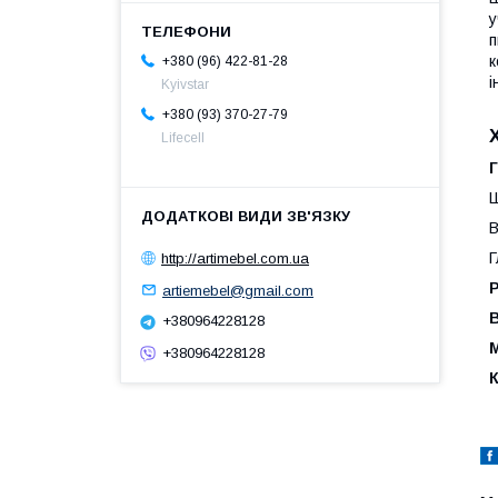
у
п
к
+380 (96) 422-81-28
і
Kyivstar
+380 (93) 370-27-79
Lifecell
Г
Ш
В
Г
http://artimebel.com.ua
Р
artiemebel@gmail.com
В
+380964228128
М
+380964228128