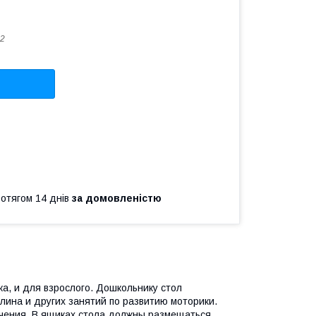
2
ротягом 14 днів
за домовленістю
а, и для взрослого. Дошкольнику стол
лина и других занятий по развитию моторики.
учения. В ящиках стола должны размещаться