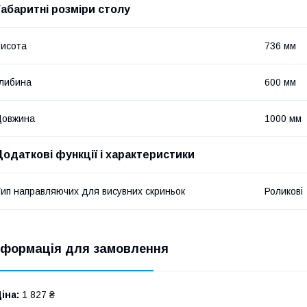
Габаритні розміри столу
исота
736 мм
либина
600 мм
Довжина
1000 мм
Додаткові функції і характеристики
ип направляючих для висувних скриньок
Роликові
нформація для замовлення
іна:
1 827 ₴