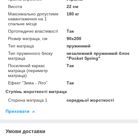
Висота
22 см
Максимально допустиме
180 кг
навантаження на 1
спальне місце
Ортопедичні властивості
Так
Розмір матраца, см
90х200
Тип матраца
пружинний
Тип пружинного блоку
незалежний пружинний блок
матраца
"Pocket Spring"
Посилений каркас
Так
матраца (периметр
матраца)
Ефект "Зима - Літо"
Так
Ступінь жорсткості матраца
Сторона матраца 1
середньої жорсткості
Приховати
Умови доставки