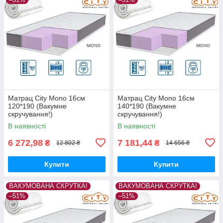
Матрац City Mono 16см
Матрац City Mono 16см
120*190 (Вакумне
140*190 (Вакумне
скручування!)
скручування!)
В наявності
В наявності
6 272,98
7 181,44
₴
₴
12 802 ₴
14 656 ₴
Купити
Купити
ВАКУМОВАНА СКРУТКА!
ВАКУМОВАНА СКРУТКА!
–51%
–51%