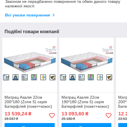
Законом не передбачено повернення та обмін даного товару
належної якості
Всі умови повернення
Подібні товари компанії
Матрац Азалія 22см
Матрац Азалія 22см
Матр
200*180 (Zone 5) серія
190*180 (Zone 5) серія
200*
Батерфляй (покет+кокос)
Батерфляй (покет+кокос)
Бате
13 539,24
13 093,60
12 
₴
₴
26 037 ₴
25 180 ₴
23 63