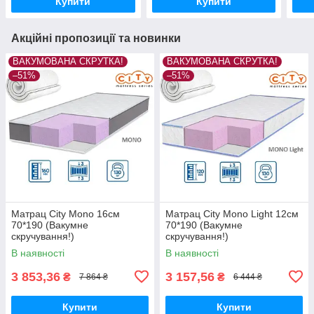
Купити
Купити
Акційні пропозиції та новинки
ВАКУМОВАНА СКРУТКА!
ВАКУМОВАНА СКРУТКА!
–51%
–51%
Матрац City Mono 16см
Матрац City Mono Light 12см
70*190 (Вакумне
70*190 (Вакумне
скручування!)
скручування!)
В наявності
В наявності
3 853,36
3 157,56
₴
₴
7 864 ₴
6 444 ₴
Купити
Купити