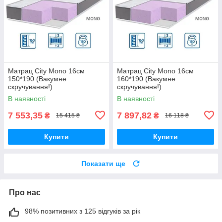
Матрац City Mono 16см
Матрац City Mono 16см
150*190 (Вакумне
160*190 (Вакумне
скручування!)
скручування!)
В наявності
В наявності
7 553,35
7 897,82
₴
₴
15 415 ₴
16 118 ₴
Купити
Купити
Показати ще
Про нас
98% позитивних з 125 відгуків за рік