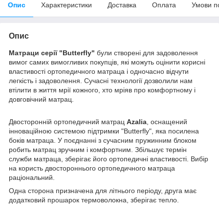
Опис
Характеристики
Доставка
Оплата
Умови п
Опис
Матраци серії "Butterfly"
були створені для задоволення
вимог самих вимогливих покупців, які можуть оцінити корисні
властивості ортопедичного матраца і одночасно відчути
легкість і задоволення. Сучасні технології дозволили нам
втілити в життя мрії кожного, хто мріяв про комфортному і
довговічний матрац.
Двосторонній ортопедичний матрац
Azalia
, оснащений
інноваційною системою підтримки "Butterfly", яка посилена
боків матраца. У поєднанні з сучасним пружинним блоком
робить матрац зручним і комфортним. Збільшує термін
служби матраца, зберігає його ортопедичні властивості. Вибір
на користь двостороннього ортопедичного матраца
раціональний.
Одна сторона призначена для літнього періоду, друга має
додатковий прошарок термоволокна, зберігає тепло.