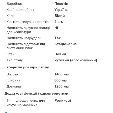
Виробник
Пехотін
Країна виробник
Україна
Колір
Білий
Кількість висувних ящиків
2 шт.
Наявність висувної полиці
Ні
для клавіатури
Наявність надбудови
Так
Наявність підставки під
Стаціонарна
системний блок
Стан
Новий
Тип столу
кутовий (ергономічний)
Габаритні розміри столу
Висота
1400 мм
Глибина
800 мм
Довжина
1200 мм
Додаткові функції і характеристики
Тип направляючих для
Роликові
висувних скриньок