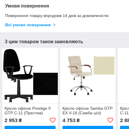
Умови повернення
Повернення товару впродовж 14 днів за домовленістю
Всі умови повернення
З цим товаром також замовляють
Крісло офісне Prestige II
Крісло офісне Samba GTP
Кріс
GTP C-11 (Престиж)
EX V-18 (Самба ш/з)
C-11
2 953
4 753
2 8
₴
₴