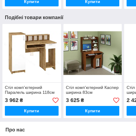
Купити
Купити
Подібні товари компанії
Стіл комп'ютерний
Стіл комп'ютерний Каспер
Стіл
Паралель ширина 118см
ширина 83см
шир
3 962
3 625
2 4
₴
₴
Купити
Купити
Про нас