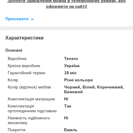
Зробити замовлення можна в телефонному режимі, або
оформити на сайті!
Приховати
Характеристики
Основні
Виробник
Tenero
Країна виробник
Україна
Гарантійний термін
18 міс
Колір
Різні кольори
Колір (відтінок) меблів
Чорний, Білий, Коричневий,
Бежевий
Комплектація матрацом
Ні
Комплектація
Так
ортопедичним підставою
Наявність підйомного
Ні
механізму
Покриття
Емаль