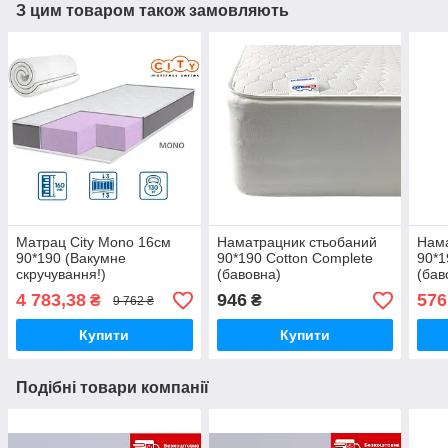
З цим товаром також замовляють
Матрац City Mono 16см
Наматрацник стьобаний
Нама
90*190 (Вакумне
90*190 Cotton Complete
90*1
скручування!)
(бавовна)
(бав
4 783,38
946
576
₴
₴
9 762 ₴
Купити
Купити
Подібні товари компанії