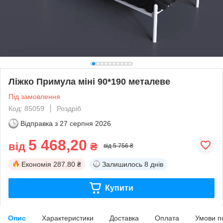
Ліжко Примула міні 90*190 металеве
Під замовлення
Код: 85059
Роздріб
Відправка з
27 серпня 2026
5 468,20
від
₴
від 5 756 ₴
Економія
287.80 ₴
Залишилось
8 днів
Купити
Опис
Характеристики
Доставка
Оплата
Умови п