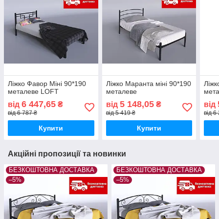
Ліжко Фавор Міні 90*190
Ліжко Маранта міні 90*190
Ліжк
металеве LOFT
металеве
мет
6 447,65
5 148,05
від
₴
від
₴
від
від 6 787 ₴
від 5 419 ₴
від 6
Купити
Купити
Акційні пропозиції та новинки
БЕЗКОШТОВНА ДОСТАВКА
БЕЗКОШТОВНА ДОСТАВКА
–5%
–5%