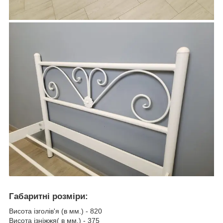
Габаритні розміри:
Висота ізголів'я (в мм.) - 820
Висота ізніжжя( в мм.) - 375