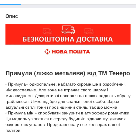
Опис
Примула (ліжко металеве) від ТМ Тенеро
«Примула» односпальне, набагато скромніше в оздобленні,
ніж двоспальне. Але вона не втрачає свого шарму і
миловидності. Декоративні навершя на ніжках надають образу
грайливості. Ліжко підійде для спальні юної особи. Зараз
актуальні світлі тони і провінційний стиль, так що можна
«Примула міні» спробувати занурити в атмосферу романтики.
Ця модель увіллється в середу будинків відпочинку, дитячих
оздоровчих установ. Представлена у всіх кольорах нашої
палітри.