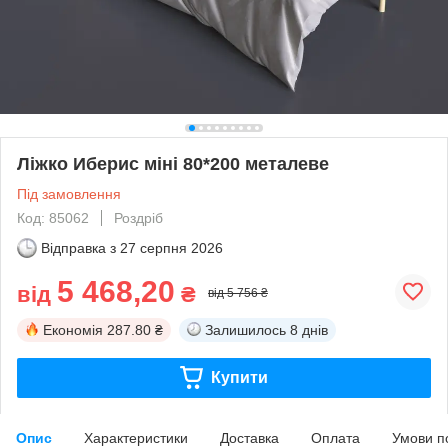
Ліжко Иберис міні 80*200 металеве
Під замовлення
Код: 85062
Роздріб
Відправка з
27 серпня 2026
5 468,20
від
₴
від 5 756 ₴
Економія
287.80 ₴
Залишилось
8 днів
Купити
Опис
Характеристики
Доставка
Оплата
Умови п