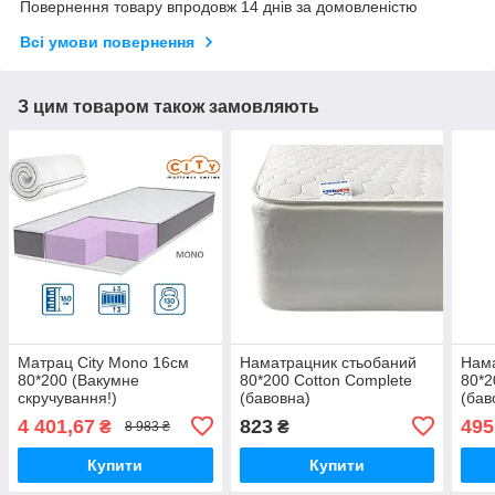
Повернення товару впродовж 14 днів за домовленістю
Всі умови повернення
З цим товаром також замовляють
Матрац City Mono 16см
Наматрацник стьобаний
Нама
80*200 (Вакумне
80*200 Cotton Complete
80*2
скручування!)
(бавовна)
(бав
4 401,67
823
495
₴
₴
8 983 ₴
Купити
Купити