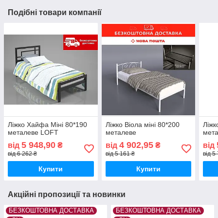
Подібні товари компанії
Ліжко Хайфа Міні 80*190
Ліжко Віола міні 80*200
Ліжк
металеве LOFT
металеве
мет
5 948,90
4 902,95
від
₴
від
₴
від
від 6 262 ₴
від 5 161 ₴
від 5
Купити
Купити
Акційні пропозиції та новинки
БЕЗКОШТОВНА ДОСТАВКА
БЕЗКОШТОВНА ДОСТАВКА