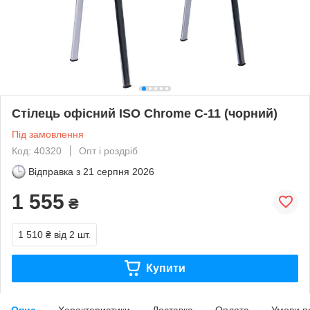
Стілець офісний ISO Chrome C-11 (чорний)
Під замовлення
Код: 40320
Опт і роздріб
Відправка з
21 серпня 2026
1 555
₴
1 510 ₴
від 2 шт.
Купити
Опис
Характеристики
Доставка
Оплата
Умови п