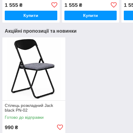
1 555
1 555
1 5
₴
₴
Купити
Купити
Акційні пропозиції та новинки
Стілець розкладний Jack
black PN-02
Готово до відправки
990
₴