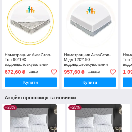
Наматрацник АкваСтоп-
Наматрацник АкваСтоп-
Нама
Топ 90*190
Мідл 120*190
Топ 
водовідштовхувальний
водовідштовхувальний
водо
672,60
957,60
1 0
₴
₴
708 ₴
1 008 ₴
Купити
Купити
Акційні пропозиції та новинки
–25%
–25%