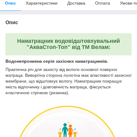
Опис
Характеристики
Доставка
Оплата
Умови п
Опис
Наматрацник водовідштовхувальний
"АкваСтоп-Топ" від ТМ Велам:
Водонепроникна серія захісних наматрацників.
Практична річ для захисту від вологи основної поверхні
матраца. Виворітна сторона полотна має властивості захисної
мембрани, що відштовхує вологу. Наматрацник покращує
якість відпочинку і довговічність матраца, фіксується
еластичною стрічкою (резинка).