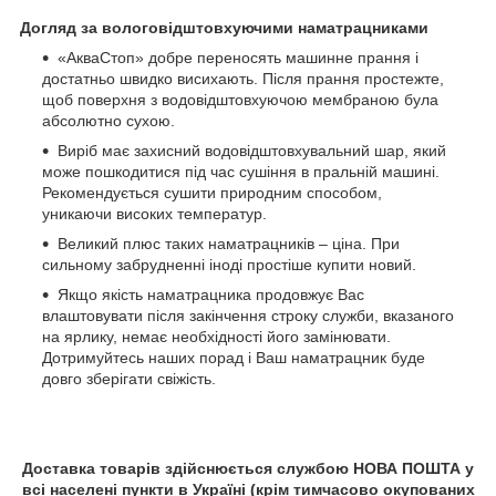
Догляд за вологовідштовхуючими наматрацниками
«АкваСтоп» добре переносять машинне прання і
достатньо швидко висихають. Після прання простежте,
щоб поверхня з водовідштовхуючою мембраною була
абсолютно сухою.
Виріб має захисний водовідштовхувальний шар, який
може пошкодитися під час сушіння в пральній машині.
Рекомендується сушити природним способом,
уникаючи високих температур.
Великий плюс таких наматрацників – ціна. При
сильному забрудненні іноді простіше купити новий.
Якщо якість наматрацника продовжує Вас
влаштовувати після закінчення строку служби, вказаного
на ярлику, немає необхідності його замінювати.
Дотримуйтесь наших порад і Ваш наматрацник буде
довго зберігати свіжість.
Доставка товарів здійснюється службою НОВА ПОШТА у
всі населені пункти в Україні (крім тимчасово окупованих