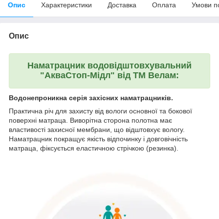
Опис
Характеристики
Доставка
Оплата
Умови п
Опис
Наматрацник водовідштовхувальний
"АкваСтоп-Мідл" від ТМ Велам:
Водонепроникна серія захісних наматрацників.
Практична річ для захисту від вологи основної та бокової
поверхні матраца. Виворітна сторона полотна має
властивості захисної мембрани, що відштовхує вологу.
Наматрацник покращує якість відпочинку і довговічність
матраца, фіксується еластичною стрічкою (резинка).