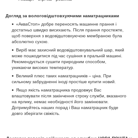
Догляд за вологовідштовхуючими наматрацниками
«АкваСтоп» добре переносять машинне прання і
достатньо швидко висихають. Після прання простежте,
щоб поверхня з водовідштовхуючою мембраною була
абсолютно сухою.
Виріб має захисний водовідштовхувальний шар, який
може пошкодитися під час сушіння в пральній машині.
Рекомендується сушити природним способом,
уникаючи високих температур.
Великий плюс таких наматрацників – ціна. При
сильному забрудненні іноді простіше купити новий.
Якщо якість наматрацника продовжує Вас
влаштовувати після закінчення строку служби, вказаного
на ярлику, немає необхідності його замінювати.
Дотримуйтесь наших порад і Ваш наматрацник буде
довго зберігати свіжість.