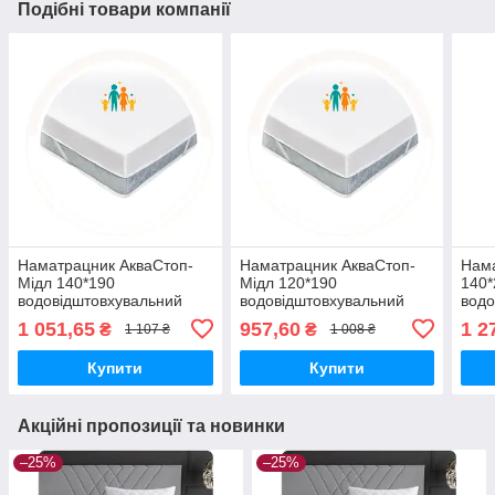
Подібні товари компанії
Наматрацник АкваСтоп-
Наматрацник АкваСтоп-
Нам
Мідл 140*190
Мідл 120*190
140*
водовідштовхувальний
водовідштовхувальний
водо
1 051,65
957,60
1 2
₴
₴
1 107 ₴
1 008 ₴
Купити
Купити
Акційні пропозиції та новинки
–25%
–25%