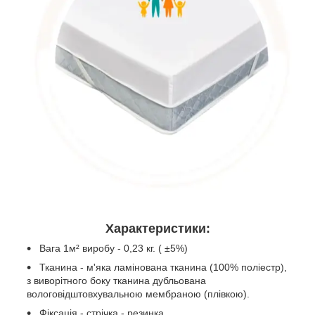
Характеристики:
Вага 1м² виробу - 0,23 кг. ( ±5%)
Тканина - м'яка ламінована тканина (100% поліестр),
з виворітного боку тканина дубльована
вологовідштовхувальною мембраною (плівкою).
Фіксація - стрічка - резинка