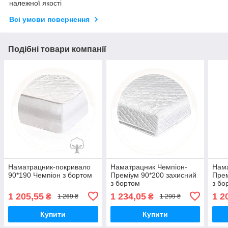
належної якості
Всі умови повернення
Подібні товари компанії
Наматрацник-покривало
Наматрацник Чемпіон-
Нама
90*190 Чемпіон з бортом
Преміум 90*200 захисний
Прем
з бортом
з бо
1 205,55
1 234,05
1 2
₴
₴
1 269 ₴
1 299 ₴
Купити
Купити