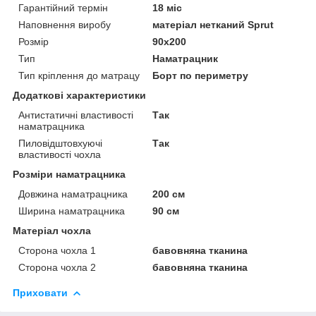
Гарантійний термін
18 міс
Наповнення виробу
матеріал нетканий Sprut
Розмір
90x200
Тип
Наматрацник
Тип кріплення до матрацу
Борт по периметру
Додаткові характеристики
Антистатичні властивості
Так
наматрацника
Пиловідштовхуючі
Так
властивості чохла
Розміри наматрацника
Довжина наматрацника
200 см
Ширина наматрацника
90 см
Матеріал чохла
Сторона чохла 1
бавовняна тканина
Сторона чохла 2
бавовняна тканина
Приховати