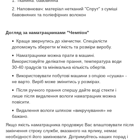
Тканина: бавовняна
Наповнювач: матеріал нетканий "Спрут" з суміші
бавовняних та поліефірних волокон
Догляд за наматра
цниками "Чемп
іон"
Краще звернутись до хімчистки. Спеціалісти
допоможуть зберегти м’якість та розміри виробу.
Наматрацники можна прати в машині.
Використовуйте делікатне прання, температура води
30-40 градусів та мінімальна кількість обертів.
Використовувати побутові машини з опцією «сушка» -
не варто. Виріб може змінитись у розмірах.
Після ручного прання спершу дайте воді стекти і
лише після видалення вологи наматрацник можна
повісити.
Видалення вологи шляхом «викручування» не
бажано.
Якщо якість наматрацника продовжує Вас влаштовувати після
закінчення строку служби, вказаного на ярлику, немає
необхідності його замінювати. Дотримуйтесь наших порад і