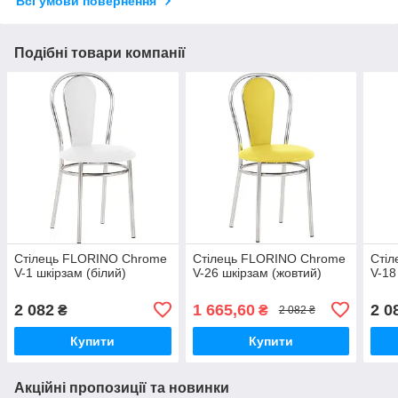
Всі умови повернення
Подібні товари компанії
Стілець FLORINO Chrome
Стілець FLORINO Chrome
Сті
V-1 шкірзам (білий)
V-26 шкірзам (жовтий)
V-18
2 082
1 665,60
2 0
₴
₴
2 082 ₴
Купити
Купити
Акційні пропозиції та новинки