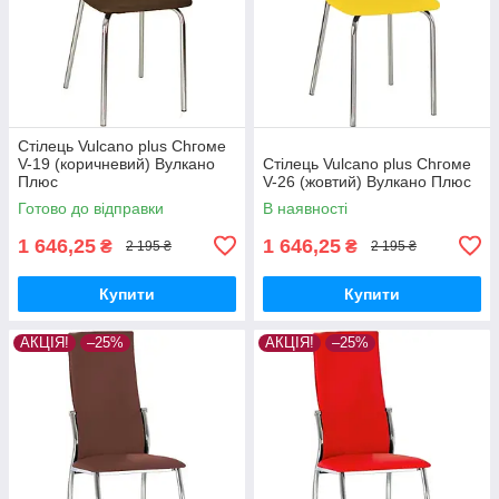
Стілець Vulcano plus Сhгоме
V-19 (коричневий) Вулканo
Стілець Vulcano plus Сhгоме
Плюс
V-26 (жовтий) Вулканo Плюс
Готово до відправки
В наявності
1 646,25
1 646,25
₴
₴
2 195 ₴
2 195 ₴
Купити
Купити
АКЦІЯ!
–25%
АКЦІЯ!
–25%