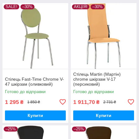
SALE!
–30%
АКЦІЯ!
–30%
Стілець Martin (Мартін)
Стілець Fast-Time Chrome V-
chrome шкірзам V-17
47 шкірзам (оливковий)
(персиковий)
Готово до відправки
Готово до відправки
1 295
1 911,70
₴
₴
1 850 ₴
2 731 ₴
Купити
Купити
–25%
–25%