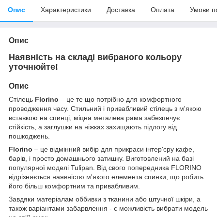
Опис
Характеристики
Доставка
Оплата
Умови п
Опис
Наявність на складі вибраного кольору
уточнюйте!
Опис
Стілець
Florino
– це те що потрібно для комфортного
проводження часу. Стильний і привабливий стілець з м'якою
вставкою на спинці, міцна металева рама забезпечує
стійкість, а заглушки на ніжках захищають підлогу від
пошкоджень.
Florino
– це відмінний вибір для прикраси інтер'єру кафе,
барів, і просто домашнього затишку. Виготовлений на базі
популярної моделі Tulipan. Від свого попередника FLORINO
відрізняється наявністю м'якого елемента спинки, що робить
його більш комфортним та привабливим.
Завдяки матеріалам оббивки з тканини або штучної шкіри, а
також варіантами забарвлення - є можливість вибрати модель