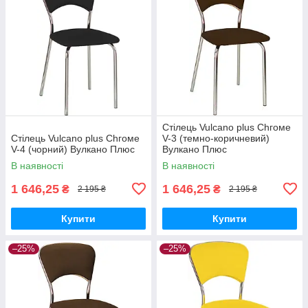
Стілець Vulcano plus Сhгоме
Стілець Vulcano plus Сhгоме
V-3 (темно-коричневий)
V-4 (чорний) Вулкано Плюс
Вулкано Плюс
В наявності
В наявності
1 646,25
1 646,25
₴
₴
2 195 ₴
2 195 ₴
Купити
Купити
–25%
–25%