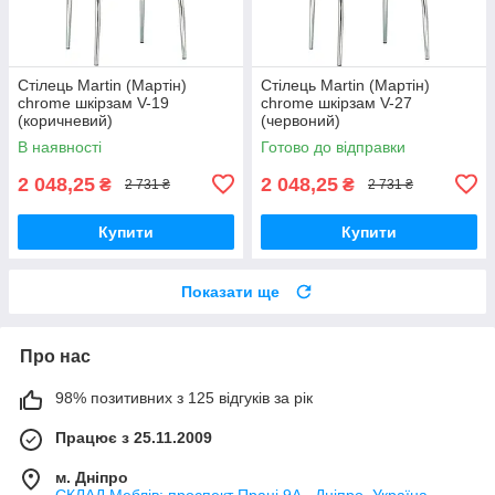
Стілець Martin (Мартін)
Стілець Martin (Мартін)
chrome шкірзам V-19
chrome шкірзам V-27
(коричневий)
(червоний)
В наявності
Готово до відправки
2 048,25
2 048,25
₴
₴
2 731 ₴
2 731 ₴
Купити
Купити
Показати ще
Про нас
98% позитивних з 125 відгуків за рік
Працює з 25.11.2009
м. Дніпро
СКЛАД Меблів: проспект Праці 9А , Дніпро, Україна