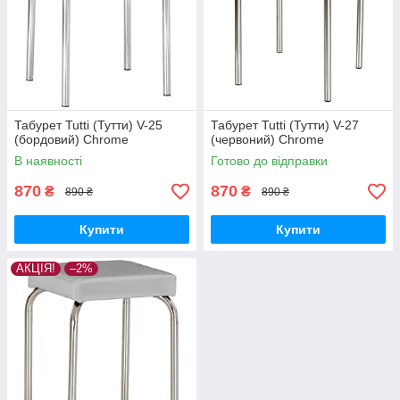
Табурет Tutti (Тутти) V-25
Табурет Tutti (Тутти) V-27
(бордовий) Chrome
(червоний) Chrome
В наявності
Готово до відправки
870
870
₴
₴
890 ₴
890 ₴
Купити
Купити
АКЦІЯ!
–2%