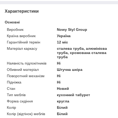
Характеристики
Основні
Виробник
Nowy Styl Group
Країна виробник
Україна
Гарантійний термін
12 міс
Матеріал каркасу
сталева труба, алюмінієва
труба, хромована сталева
труба
Наявність підлокітників
Ні
Обивний матеріал
Штучна шкіра
Поворотний механізм
Ні
Підніжка
Ні
Стан
Новий
Тип меблів
кухонний табурет
Форма сидіння
кругла
Колір
Білий
Колір (відтінок) меблів
Білий