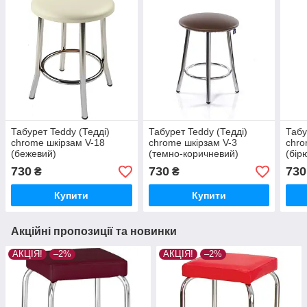
Табурет Teddy (Тедді)
Табурет Teddy (Тедді)
Табу
chrome шкірзам V-18
chrome шкірзам V-3
chro
(бежевий)
(темно-коричневий)
(бір
730
730
730
₴
₴
Купити
Купити
Акційні пропозиції та новинки
АКЦІЯ!
–2%
АКЦІЯ!
–2%