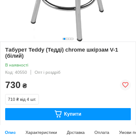
Табурет Teddy (Тедді) chrome шкірзам V-1
(білий)
В наявності
Код: 40550
Опт і роздріб
730
₴
710 ₴
від 4 шт.
Купити
Опис
Характеристики
Доставка
Оплата
Умови п