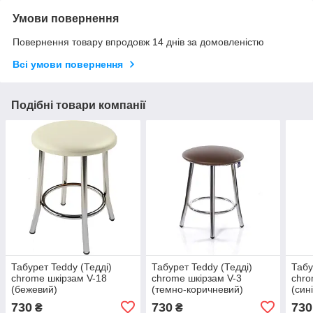
Умови повернення
Повернення товару впродовж 14 днів за домовленістю
Всі умови повернення
Подібні товари компанії
Табурет Teddy (Тедді)
Табурет Teddy (Тедді)
Табу
chrome шкірзам V-18
chrome шкірзам V-3
chro
(бежевий)
(темно-коричневий)
(син
730
730
730
₴
₴