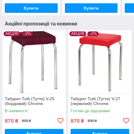
Купити
Купити
Акційні пропозиції та новинки
АКЦІЯ!
–2%
АКЦІЯ!
–2%
Табурет Tutti (Тутти) V-25
Табурет Tutti (Тутти) V-27
(бордовий) Chrome
(червоний) Chrome
В наявності
Готово до відправки
870
870
₴
₴
890 ₴
890 ₴
Купити
Купити