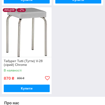
АКЦІЯ!
–2%
Табурет Tutti (Тутти) V-28
(сірий) Chrome
В наявності
870
₴
890 ₴
Купити
Про нас