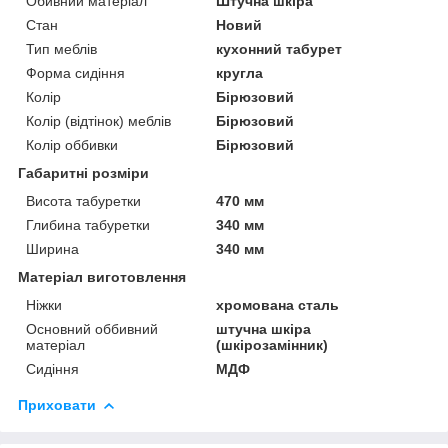
Обивний матеріал
Штучна шкіра
Стан
Новий
Тип меблів
кухонний табурет
Форма сидіння
кругла
Колір
Бірюзовий
Колір (відтінок) меблів
Бірюзовий
Колір оббивки
Бірюзовий
Габаритні розміри
Висота табуретки
470 мм
Глибина табуретки
340 мм
Ширина
340 мм
Матеріал виготовлення
Ніжки
хромована сталь
Основний оббивний
штучна шкіра
матеріал
(шкірозамінник)
Сидіння
МДФ
Приховати