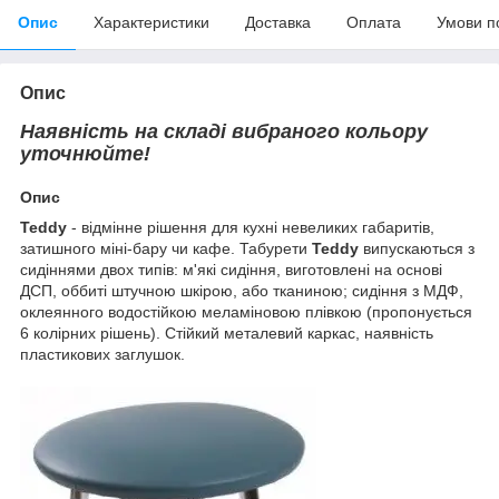
Опис
Характеристики
Доставка
Оплата
Умови п
Опис
Наявність на складі вибраного кольору
уточнюйте!
Опис
Teddy
- відмінне рішення для кухні невеликих габаритів,
затишного міні-бару чи кафе. Табурети
Teddy
випускаються з
сидіннями двох типів: м'які сидіння, виготовлені на основі
ДСП, оббиті штучною шкірою, або тканиною; сидіння з МДФ,
оклеянного водостійкою меламіновою плівкою (пропонується
6 колірних рішень). Стійкий металевий каркас, наявність
пластикових заглушок.